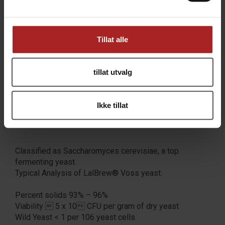
notes of orange and citrus.
The optimal temperature range for LalBrew® Voss
yeast when producing traditional
Tillat alle
styles is 35-40°C (95-104°F)
Lag phase, total fermentation time, attenuation and
flavor are dependent on pitch rate, yeast handling,
tillat utvalg
fermentation temperature and nutritional quality of the
wort. Our research suggests that pitching LalBrew®
Voss directly into wort without prior rehydration will
Ikke tillat
often result in better performance including shorter lag-
phase and greater attenuation.
Classified as Saccharomyces cerevisiae, a top
fermenting yeast.
Typical Analysis of LalBrew® Voss yeast:
Percent solids 93% – 96%
Viability  5 x 10 CFU per gram of dry yeast
Wild Yeast < 1 per 106 yeast cells