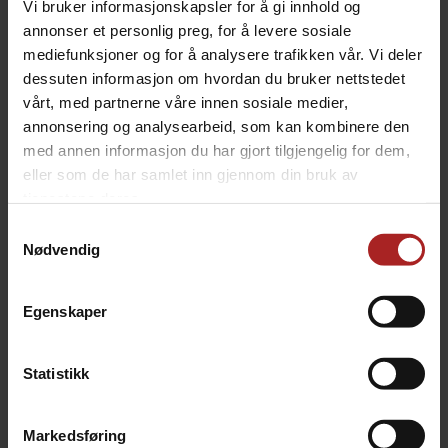
Vi bruker informasjonskapsler for å gi innhold og
annonser et personlig preg, for å levere sosiale
mediefunksjoner og for å analysere trafikken vår. Vi deler
dessuten informasjon om hvordan du bruker nettstedet
vårt, med partnerne våre innen sosiale medier,
annonsering og analysearbeid, som kan kombinere den
med annen informasjon du har gjort tilgjengelig for dem,
eller som de har samlet inn gjennom din bruk av
tjenestene deres.
Samtykkevalg
In Lallemand’s Standard Conditions Wort, LalBrew®
Nødvendig
Voss yeast exhibits:
Fermentation that is completed in:
Egenskaper
2 days at 40°C (104°F)
3-4 days at 30°C (86°F)
Statistikk
5-7 days at 25°C (77°F)
Medium to high attenuation and very high flocculation.
Markedsføring
Neutral flavor profile across the temperature range with