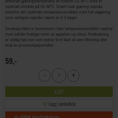
Anbefalt gjæringstemperatur er mellom 25-40°C med et
optimalt område på 35-40°C. Svært rask gjæring oppnås
innenfor det optimale temperaturområdet, med full utgjæring
som vanligvis oppnås i løpet av 2-3 dager.
Smaksprofilen er konsistent i hele temperaturområdet: nøytral
med subtile fruktige noter av appelsin og sitrus. Flokkulering
er veldig høy noe som bidrar til et klart øl uten filtrering eller
bruk av prosesshjelpemidler.
59,-
-
+
KJØP
Legg i ønskeliste