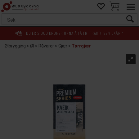
DU ER
2 000
KRONER UNNA Å FÅ FRI FRAKT! (SE VILKÅR)*
Ølbrygging
>
Øl
>
Råvarer
>
Gjær
>
Tørrgjær