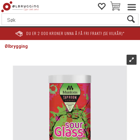
DU ER
2 000
KRONER UNNA Å FÅ FRI FRAKT! (SE VILKÅR)*
Ølbrygging