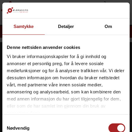
Samtykke
Detaljer
Om
DU ER
2 000
KRONER UNNA Å FÅ FRI FRAKT! (SE VILKÅR)*
Denne nettsiden anvender cookies
Kontakt oss
Kundesenter
Vi bruker informasjonskapsler for å gi innhold og
annonser et personlig preg, for å levere sosiale
Tel: +47 37 40 70 40
Min side
mediefunksjoner og for å analysere trafikken vår. Vi deler
E-post:
Ordrehistorikk
dessuten informasjon om hvordan du bruker nettstedet
post@olbrygging.no
Retur
vårt, med partnerne våre innen sosiale medier,
Om oss
Besøk vår butikk i
annonsering og analysearbeid, som kan kombinere den
Grimstad:
Gavekort
med annen informasjon du har gjort tilgjengelig for dem,
Åpningstid: tir - fre 12-17,
eller som de har samlet inn gjennom din bruk av
lør 10-15
tjenestene deres.
Adr: Østerskogen 55, 4879
Samtykkevalg
Grimstad
Nødvendig