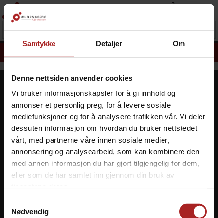
Samtykke
Detaljer
Om
DU ER
2 000
KRONER UNNA Å FÅ FRI FRAKT! (SE VILKÅR)*
Denne nettsiden anvender cookies
Kontakt oss
Kundesenter
Vi bruker informasjonskapsler for å gi innhold og
annonser et personlig preg, for å levere sosiale
Tel: +47 37 40 70 40
Min side
mediefunksjoner og for å analysere trafikken vår. Vi deler
E-post:
Ordrehistorikk
dessuten informasjon om hvordan du bruker nettstedet
post@olbrygging.no
Retur
vårt, med partnerne våre innen sosiale medier,
Om oss
Besøk vår butikk i
annonsering og analysearbeid, som kan kombinere den
Grimstad:
Gavekort
med annen informasjon du har gjort tilgjengelig for dem,
Åpningstid: tir - fre 12-17,
eller som de har samlet inn gjennom din bruk av
lør 10-15
tjenestene deres.
Adr: Østerskogen 55, 4879
Samtykkevalg
Grimstad
Nødvendig