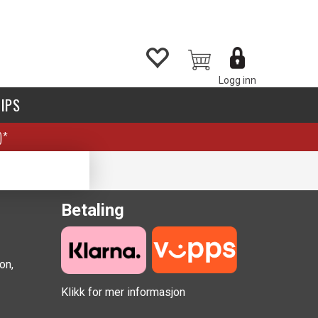
Logg inn
IPS
)*
Betaling
on,
Klikk for mer informasjon