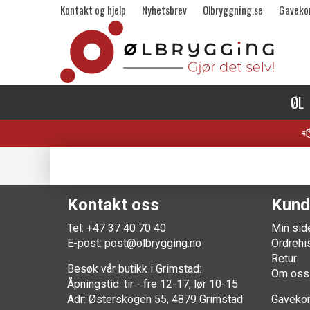
Kontakt og hjelp
Nyhetsbrev
Olbryggning.se
Gaveko
ØL
Kontakt oss
Kund
Tel: +47 37 40 70 40
Min sid
E-post:
post@olbrygging.no
Ordrehi
Retur
Besøk vår butikk i Grimstad:
Om oss
Åpningstid: tir - fre 12-17, lør 10-15
Adr: Østerskogen 55, 4879 Grimstad
Gavekor