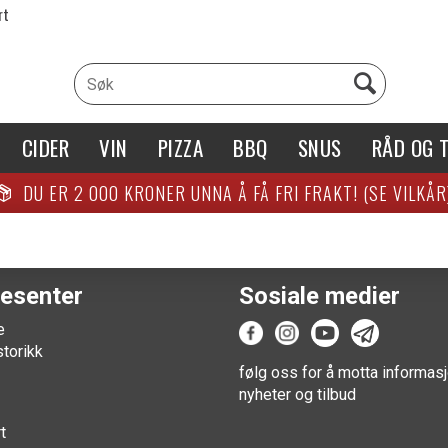
rt
CIDER
VIN
PIZZA
BBQ
SNUS
RÅD OG T
DU ER
2 000
KRONER UNNA Å FÅ FRI FRAKT! (SE VILKÅR
esenter
Sosiale medier
e
storikk
følg oss for å motta informasj
nyheter og tilbud
t