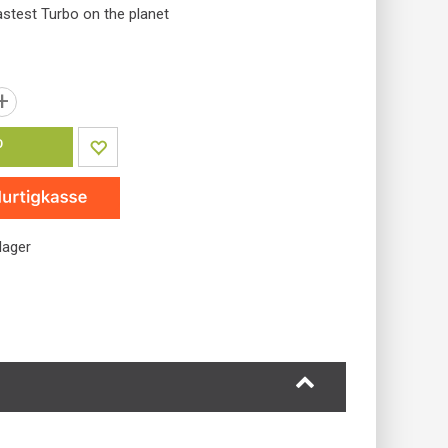
astest Turbo on the planet
+
P
lager