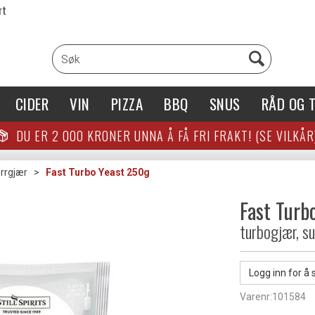
rt
CIDER
VIN
PIZZA
BBQ
SNUS
RÅD OG T
DU ER
2 000
KRONER UNNA Å FÅ FRI FRAKT! (SE VILKÅR
rrgjær
>
Fast Turbo Yeast 250g
Fast Turb
turbogjær, s
Logg inn for å 
Varenr:
101584