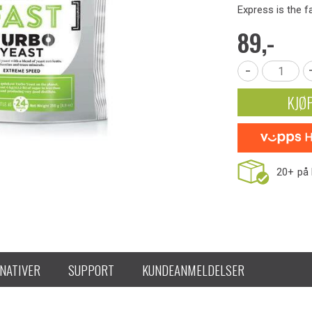
Express is the f
89,-
-
KJØ
20+
på 
NATIVER
SUPPORT
KUNDEANMELDELSER