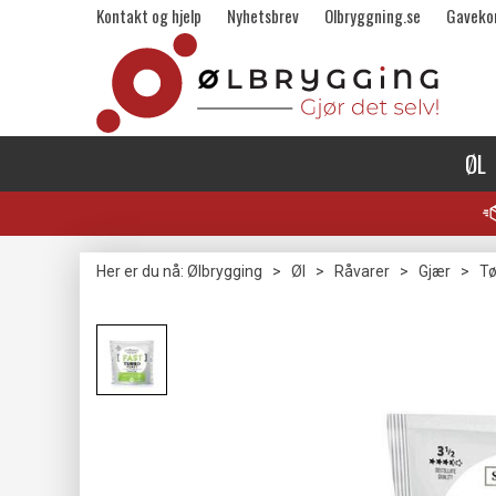
Kontakt og hjelp
Nyhetsbrev
Olbryggning.se
Gaveko
ØL
Her er du nå:
Ølbrygging
>
Øl
>
Råvarer
>
Gjær
>
Tø