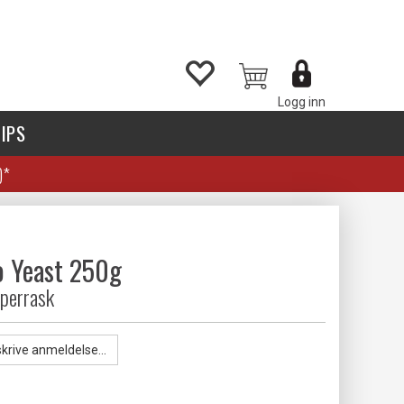
Logg inn
IPS
)*
o Yeast 250g
uperrask
skrive anmeldelse...