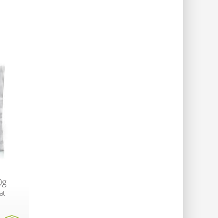
0g
at