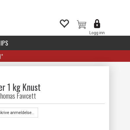
Logg inn
IPS
)*
er 1 kg Knust
Thomas Fawcett
skrive anmeldelse...