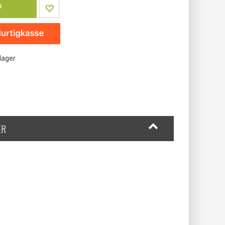
P
lager
ER