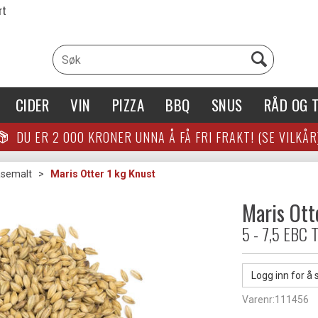
rt
CIDER
VIN
PIZZA
BBQ
SNUS
RÅD OG T
DU ER
2 000
KRONER UNNA Å FÅ FRI FRAKT! (SE VILKÅR
semalt
>
Maris Otter 1 kg Knust
Maris Ott
5 - 7,5 EBC 
Logg inn for å 
Varenr:
111456