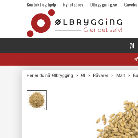
Kontakt og hjelp
Nyhetsbrev
Olbryggning.se
Gaveko
ØL
Her er du nå:
Ølbrygging
>
Øl
>
Råvarer
>
Malt
>
Ba