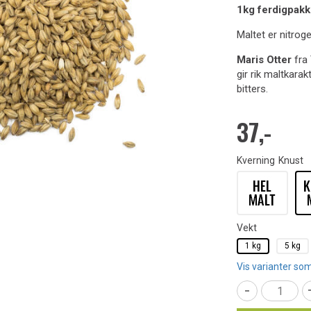
1kg ferdigpakk
Maltet er nitrog
Maris Otter
fra 
gir rik maltkarak
bitters.
37,-
Kverning
Knust
Vekt
1 kg
5 kg
Vis varianter som
-