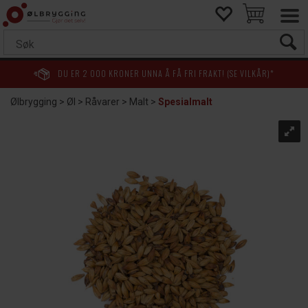
DU ER
2 000
KRONER UNNA Å FÅ FRI FRAKT! (SE VILKÅR)*
Ølbrygging
>
Øl
>
Råvarer
>
Malt
>
Spesialmalt