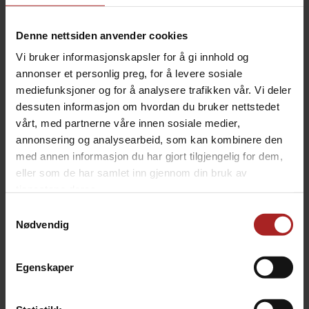
temperatur avgjør karamelliseringsgraden. De lyseste
vil ha mye av stivelsen tilgjengelig for nedbrytning
under meskingen. I de mørkeste vil mer eller mindre all
Denne nettsiden anvender cookies
stivelsen være karamellisert. For å oppnå en spesifikk
Vi bruker informasjonskapsler for å gi innhold og
farge- nyanse, kreves det naturlig nok større
annonser et personlig preg, for å levere sosiale
prosentandel av en lys karamellmalt kontra en mørk
mediefunksjoner og for å analysere trafikken vår. Vi deler
karamellmalt.
dessuten informasjon om hvordan du bruker nettstedet
Karamellmalt bidrar like mye til både smak og farge når
vårt, med partnerne våre innen sosiale medier,
det benyttes. Lys- til mellommørk malt brukes når man
annonsering og analysearbeid, som kan kombinere den
ønsker at maltens smak og duft skal være i
med annen informasjon du har gjort tilgjengelig for dem,
hovedfokus. Mørkere malt brukes når man ønsker å
eller som de har samlet inn gjennom din bruk av
fremheve smakene i basismalten. Den lyse
tjenestene deres.
karamellmalten er nok mer tilgivende og kan brukes i
Samtykkevalg
større grad enn den mørke, før smaksbidraget blir for
Nødvendig
klønete og dominant.
Farge: 140-160 EBC
Produsent: Viking Malt
Egenskaper
Link til produsentens nettside.