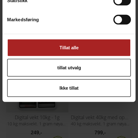
Statistikk
TEKNISK INFO
Markedsføring
TILBEHØR
Tillat alle
tillat utvalg
Ikke tillat
Digital vekt 10kg - 1g
Digital vekt 40kg med oppladbart batteri
10 kg maksvekt. 1 gram nøyaktighet
40 kg maksvekt. 1 gram nøyaktighet
249,-
799,-