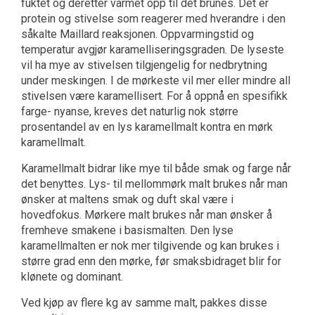
fuktet og deretter varmet opp til det brunes. Det er
protein og stivelse som reagerer med hverandre i den
såkalte Maillard reaksjonen. Oppvarmingstid og
temperatur avgjør karamelliseringsgraden. De lyseste
vil ha mye av stivelsen tilgjengelig for nedbrytning
under meskingen. I de mørkeste vil mer eller mindre all
stivelsen være karamellisert. For å oppnå en spesifikk
farge- nyanse, kreves det naturlig nok større
prosentandel av en lys karamellmalt kontra en mørk
karamellmalt.
Karamellmalt bidrar like mye til både smak og farge når
det benyttes. Lys- til mellommørk malt brukes når man
ønsker at maltens smak og duft skal være i
hovedfokus. Mørkere malt brukes når man ønsker å
fremheve smakene i basismalten. Den lyse
karamellmalten er nok mer tilgivende og kan brukes i
større grad enn den mørke, før smaksbidraget blir for
klønete og dominant.
Ved kjøp av flere kg av samme malt, pakkes disse