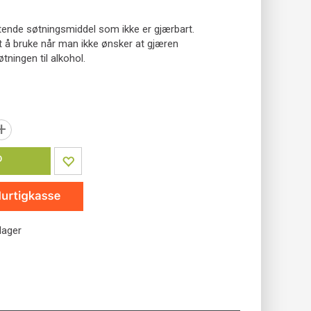
lytende søtningsmiddel som ikke er gjærbart.
t å bruke når man ikke ønsker at gjæren
ningen til alkohol.
+
P
lager