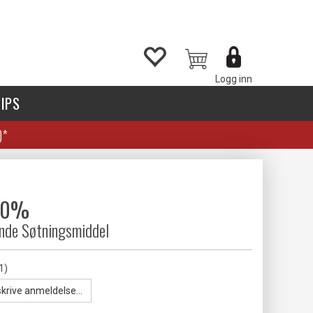
Logg inn
IPS
)*
 70%
nde Søtningsmiddel
1)
skrive anmeldelse...