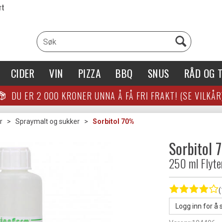
rt
CIDER
VIN
PIZZA
BBQ
SNUS
RÅD OG T
DU ER
2 000
KRONER UNNA Å FÅ FRI FRAKT! (SE VILKÅR
r
>
Spraymalt og sukker
>
Sorbitol 70%
Sorbitol
250 ml Flyte
(
Logg inn for å 