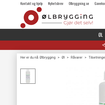
Kontakt og hjelp
Nyhetsbrev
Olbryggning.se
Gaveko
ØL
Her er du nå:
Ølbrygging
>
Øl
>
Råvarer
>
Tilsetninge