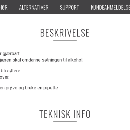
EHØR
ALTERNATIVER
SUPPORT
KUNDEANMELDELS
BESKRIVELSE
r gjærbart.
gjæren skal omdanne søtningen til alkohol.
 bli søtere.
over.
iten prøve og bruke en pipette
TEKNISK INFO