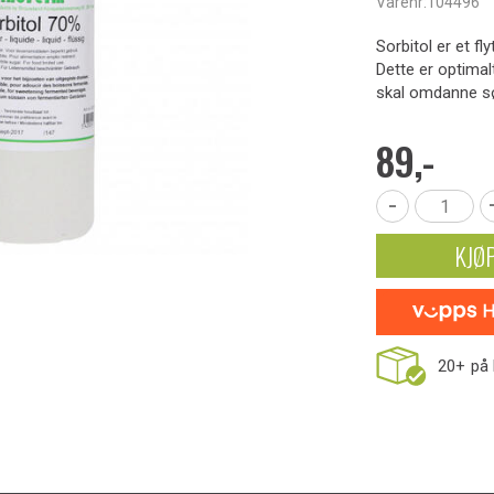
Varenr:
104496
Sorbitol er et f
Dette er optimal
skal omdanne søt
89,-
-
KJØ
20+
på 