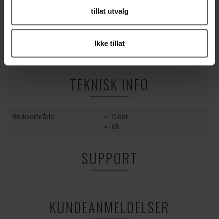
Sørg alltid for at flaskene er rene og desinfiserte
tillat utvalg
før bruk.
Forpakningen har zip-lock for hygienisk oppbevaring,
slik at du enkelt kan holde oversikt over restene som
Ikke tillat
blir til overs mellom bryggene.
TEKNISK INFO
Bruksområde
Cider
Øl
SUPPORT
KUNDEANMELDELSER