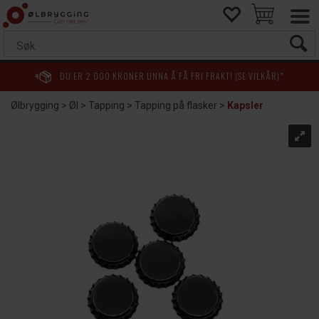
DU ER
2 000
KRONER UNNA Å FÅ FRI FRAKT! (SE VILKÅR)*
Ølbrygging
>
Øl
>
Tapping
>
Tapping på flasker
>
Kapsler