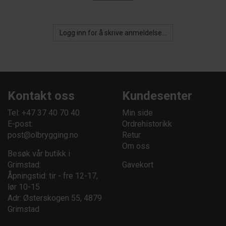
Logg inn for å skrive anmeldelse...
Kontakt oss
Kundesenter
Tel: +47 37 40 70 40
Min side
E-post:
Ordrehistorikk
post@olbrygging.no
Retur
Om oss
Besøk vår butikk i
Grimstad:
Gavekort
Åpningstid: tir - fre 12-17,
lør 10-15
Adr: Østerskogen 55, 4879
Grimstad