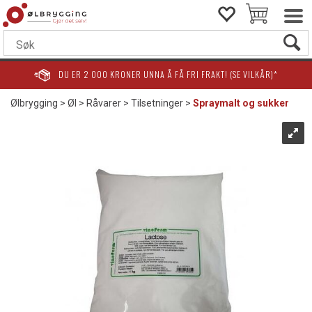
DU ER
2 000
KRONER UNNA Å FÅ FRI FRAKT! (SE VILKÅR)*
Ølbrygging
>
Øl
>
Råvarer
>
Tilsetninger
>
Spraymalt og sukker