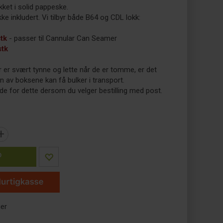
ket i solid pappeske.
kke inkludert. Vi tilbyr både B64 og CDL lokk:
tk
- passer til Cannular Can Seamer
stk
 er svært tynne og lette når de er tomme, er det
n av boksene kan få bulker i transport.
de for dette dersom du velger bestilling med post.
+
P
ger