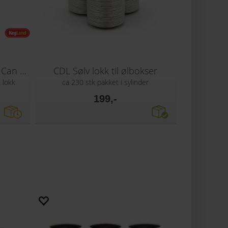
Cannular Semi-Auto CDLE Can Seamer
CDL Sølv lokk til ølbokser
 lokk
ca 230 stk pakket i sylinder
199,-