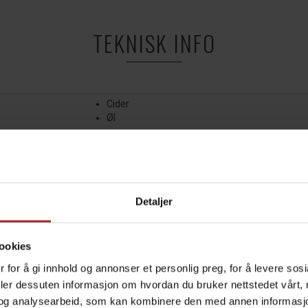
TEKNISK INFO
Cider
Øl
TILBEHØR
Detaljer
ookies
 for å gi innhold og annonser et personlig preg, for å levere sos
deler dessuten informasjon om hvordan du bruker nettstedet vårt,
og analysearbeid, som kan kombinere den med annen informasjon d