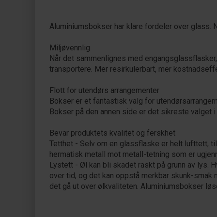
Aluminiumsbokser har klare fordeler over glass. N
Miljøvennlig
Når det sammenlignes med engangsglassflasker, e
transportere. Mer resirkulerbart, mer kostnadseff
Flott for utendørs arrangementer
Bokser er et fantastisk valg for utendørsarrangem
Bokser på den annen side er det sikreste valget i
Bevar produktets kvalitet og ferskhet
Tetthet - Selv om en glassflaske er helt lufttett,
hermatisk metall mot metall-tetning som er ugjen
Lystett - Øl kan bli skadet raskt på grunn av lys. 
over tid, og det kan oppstå merkbar skunk-smak me
det gå ut over ølkvaliteten. Aluminiumsbokser lø