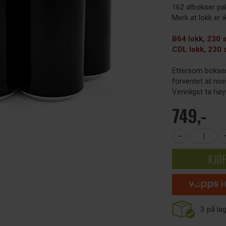
162 ølbokser pak
Merk at lokk er i
B64 lokk, 230 s
CDL lokk, 230 
Ettersom bokser
forventet at noe
Vennligst ta høy
749,-
-
KJØ
3
på la