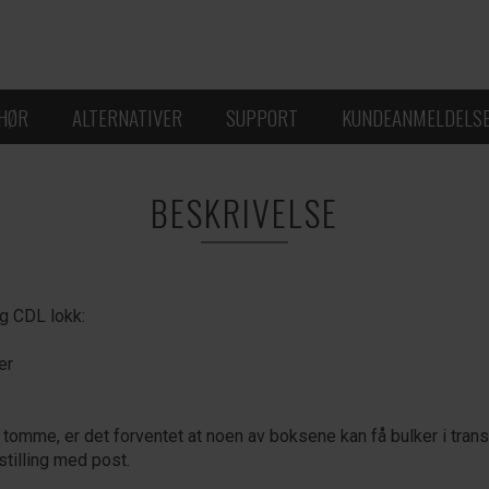
EHØR
ALTERNATIVER
SUPPORT
KUNDEANMELDELS
BESKRIVELSE
og CDL lokk:
er
 tomme, er det forventet at noen av boksene kan få bulker i trans
tilling med post.