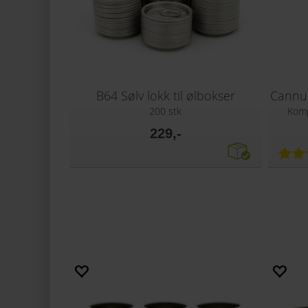
B64 Sølv lokk til ølbokser
200 stk
Komp
229,-