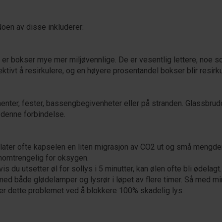
oen av disse inkluderer:
r bokser mye mer miljøvennlige. De er vesentlig lettere, noe 
ektivt å resirkulere, og en høyere prosentandel bokser blir resi
enter, fester, bassengbegivenheter eller på stranden. Glassbrud
 denne forbindelse.
 tillater ofte kapselen en liten migrasjon av CO2 ut og små meng
nomtrengelig for oksygen.
Hvis du utsetter øl for sollys i 5 minutter, kan ølen ofte bli ødela
d både glødelamper og lysrør i løpet av flere timer. Så med mind
ser dette problemet ved å blokkere 100% skadelig lys.