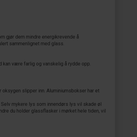
som gjør dem mindre energikrevende å
rkulert sammenlignet med glass.
d kan være farlig og vanskelig å rydde opp.
der oksygen slipper inn. Aluminiumsbokser har et
gt. Selv mykere lys som innendørs lys vil skade øl
re du holder glassflasker i mørket hele tiden, vil