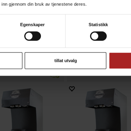
 inn gjennom din bruk av tjenestene deres.
Egenskaper
Statistikk
0 FA Sort lokk til ølbokser
B64 360 FA Sølv lokk til ø
ca 230 stk pakket i sylinder
200 stk
tillat utvalg
299,-
299,-