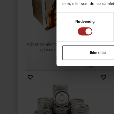
dem, eller som de har samlet
Samtykkevalg
Nødvendig
Adventskalender/gaveeske for flasker
B64 36
Fyll med dine egne flasker!
Ikke tillat
249,-