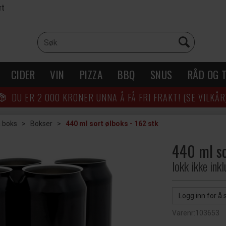
rt
CIDER
VIN
PIZZA
BBQ
SNUS
RÅD OG T
DU ER
2 000
KRONER UNNA Å FÅ FRI FRAKT! (SE VILKÅR
 boks
>
Bokser
>
440 ml sort ølboks - 162 stk
440 ml so
lokk ikke ink
Logg inn for å 
Varenr:
103653