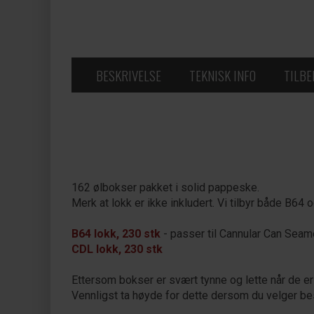
BESKRIVELSE
TEKNISK INFO
TILB
162 ølbokser pakket i solid pappeske.
Merk at lokk er ikke inkludert. Vi tilbyr både B64 
B64 lokk, 230 stk
- passer til Cannular Can Seam
CDL lokk, 230 stk
Ettersom bokser er svært tynne og lette når de er
Vennligst ta høyde for dette dersom du velger bes