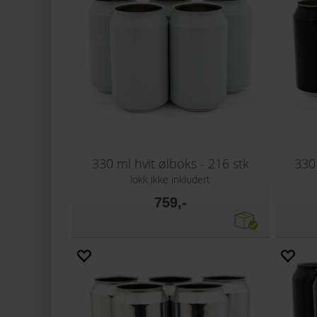
330 ml hvit ølboks - 216 stk
330 
lokk ikke inkludert
759,-