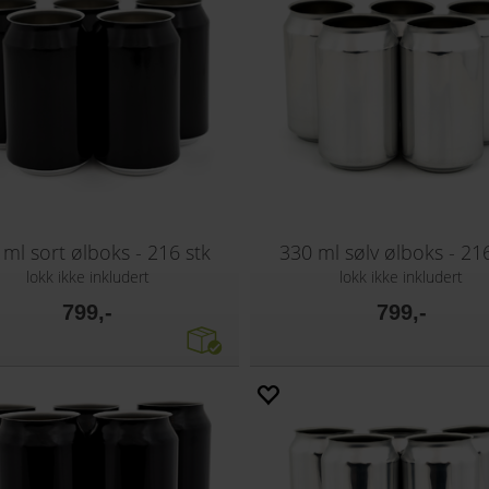
ml sort ølboks - 216 stk
330 ml sølv ølboks - 216
lokk ikke inkludert
lokk ikke inkludert
799,-
799,-