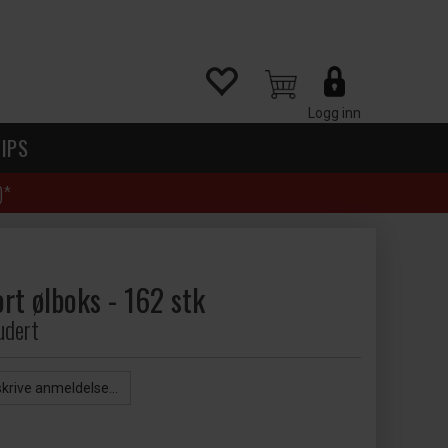
Logg inn
IPS
)*
rt ølboks - 162 stk
ludert
skrive anmeldelse...