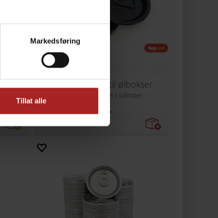
Markedsføring
lbokser
B64 Sorte lokk til ølbokser
ca 230 stk pakket i sylinder
Tillat alle
269,-