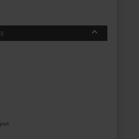
ER
port.