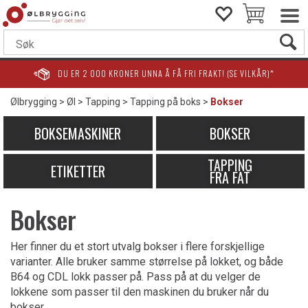
DU ER
2 000
KRONER UNNA Å FÅ FRI FRAKT! (SE VILKÅR)*
Ølbrygging
>
Øl
>
Tapping
>
Tapping på boks
>
Bokser
BOKSEMASKINER
BOKSER
TAPPING
ETIKETTER
FRA FAT
Bokser
Her finner du et stort utvalg bokser i flere forskjellige
varianter. Alle bruker samme størrelse på lokket, og både
B64 og CDL lokk passer på. Pass på at du velger de
lokkene som passer til den maskinen du bruker når du
bokser.