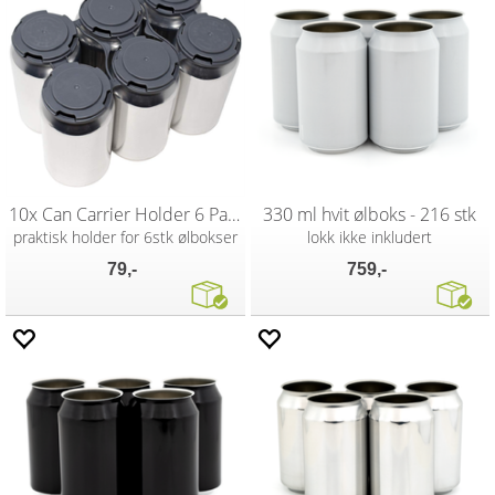
10x Can Carrier Holder 6 Pack
330 ml hvit ølboks - 216 stk
praktisk holder for 6stk ølbokser
lokk ikke inkludert
79,-
759,-