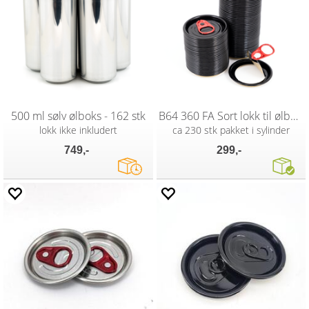
500 ml sølv ølboks - 162 stk
B64 360 FA Sort lokk til ølbokser
lokk ikke inkludert
ca 230 stk pakket i sylinder
749,-
299,-