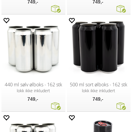
749,-
749,-
440 ml sølv ølboks - 162 stk
500 ml sort ølboks - 162 stk
lokk ikke inkludert
lokk ikke inkludert
749,-
749,-