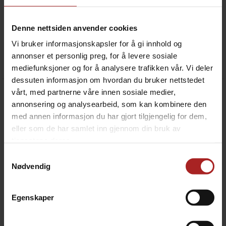
Denne nettsiden anvender cookies
Lyst Norsk Gaardsøl Etikett 60 stk
Mango IPA Etikett 60 stk
Passer til boks og flaske, 110 x 80 mm
Passer til boks og flaske, 110 x 80 mm
Vi bruker informasjonskapsler for å gi innhold og
annonser et personlig preg, for å levere sosiale
99,-
99,-
mediefunksjoner og for å analysere trafikken vår. Vi deler
dessuten informasjon om hvordan du bruker nettstedet
vårt, med partnerne våre innen sosiale medier,
annonsering og analysearbeid, som kan kombinere den
med annen informasjon du har gjort tilgjengelig for dem,
eller som de har samlet inn gjennom din bruk av
tjenestene deres.
Samtykkevalg
Nødvendig
Egenskaper
Mango Madness Etikett 60 stk
NEIPA Universell Etikett 60 stk
Passer til boks og flaske, 110 x 80 mm
Passer til boks og flaske, 110 x 80 mm
99,-
99,-