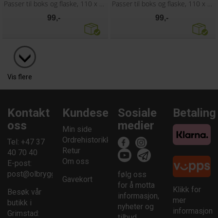
Passer til boks og flaske, 110 x 80 mm
Passer til boks og flaske, 110 x 80 mm
99,-
99,-
Vis flere
Kontakt
Kundesenter
Sosiale
Betaling
oss
medier
Min side
Ordrehistorikk
Tel: +47 37
Retur
40 70 40
Om oss
E-post:
post@olbrygging.no
følg oss
Gavekort
for å motta
Klikk for
Besøk vår
informasjon,
mer
butikk i
nyheter og
informasjon
Grimstad:
tilbud