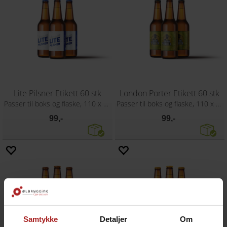
Lite Pilsner Etikett 60 stk
London Porter Etikett 60 stk
Passer til boks og flaske, 110 x 80 mm
Passer til boks og flaske, 110 x 80 mm
99,-
99,-
Samtykke
Detaljer
Om