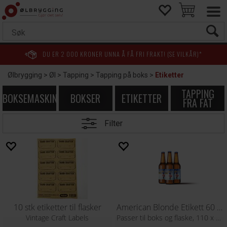
DU ER
2 000
KRONER UNNA Å FÅ FRI FRAKT! (SE VILKÅR)*
Ølbrygging
>
Øl
>
Tapping
>
Tapping på boks
>
Etiketter
TAPPING
BOKSEMASKINER
BOKSER
ETIKETTER
FRA FAT
Filter
10 stk etiketter til flasker
American Blonde Etikett 60 stk
Vintage Craft Labels
Passer til boks og flaske, 110 x 80 mm