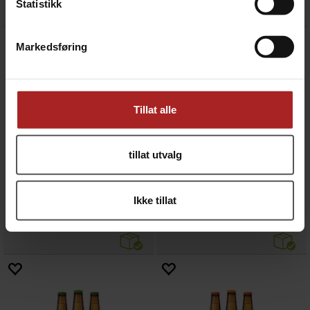
Statistikk
Markedsføring
Tillat alle
tillat utvalg
Nutty Hopper Etikett 60 stk
Old School IPA Etikett 60 stk
Ikke tillat
Passer til boks og flaske, 110 x 80 mm
Passer til bokser og flasker, 110x80 mm
99,-
99,-