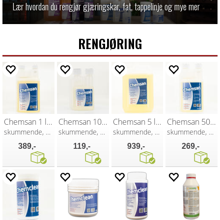
Lær hvordan du rengjør gjæringskar, fat, tappelinje og mye mer
RENGJØRING
Chemsan 1 liter
Chemsan 100ml
Chemsan 5 liter
Chemsan 500ml
skummende, syreholdig skyllemiddell
skummende, syreholdig skyllemiddel
skummende, syreholdig skyllemiddel
skummende, syreholdig skyllemiddel
389,-
119,-
939,-
269,-