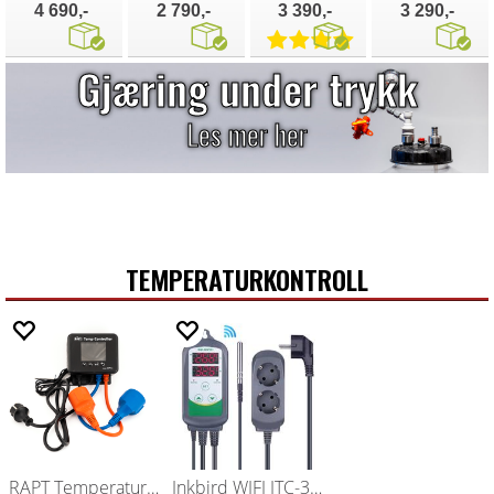
4 690,-
2 790,-
3 390,-
3 290,-
Gjæring under trykk
Les mer her
TEMPERATURKONTROLL
RAPT Temperature Controller
Inkbird WIFI ITC-308