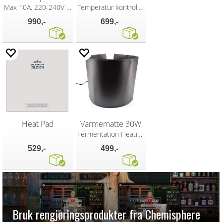
Max 10A. 220-240V EU
Temperatur kontroller med wifi
990,-
699,-
Heat Pad
Varmematte 30W
Fermentation Heating Wrap Belt
529,-
499,-
Bruk rengjøringsprodukter fra Chemisphere