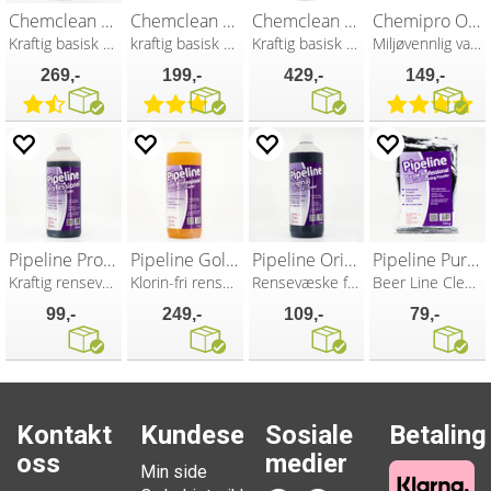
Chemclean 1 kg
Chemclean 600g
Chemclean 2 kg
Chemipro OXI 1 kg
Kraftig basisk vaskemiddel
kraftig basisk vaskemiddel
Kraftig basisk vaskemiddel
Miljøvennlig vaskemiddel
269,-
199,-
429,-
149,-
Pipeline Professional 500ml
Pipeline Gold Professional 1 liter
Pipeline Original 1 liter
Pipeline Purple Professional 100g
Kraftig rensevæske for tappelinjer
Klorin-fri rensevæske for tappelinjer
Rensevæske for tappelinjer
Beer Line Cleaning Powder
99,-
249,-
109,-
79,-
Kontakt
Kundesenter
Sosiale
Betaling
oss
medier
Min side