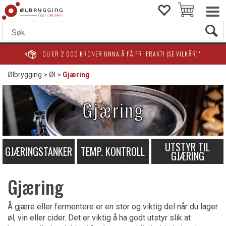
DU ER
2 000
KRONER UNNA Å FÅ FRI FRAKT! (SE VILKÅR)*
Ølbrygging
>
Øl
>
Gjæring
Gjæring
UTSTYR TIL
GJÆRINGSTANKER
TEMP. KONTROLL
GJÆRING
Gjæring
Å gjære eller fermentere er en stor og viktig del når du lager
øl, vin eller cider. Det er viktig å ha godt utstyr slik at