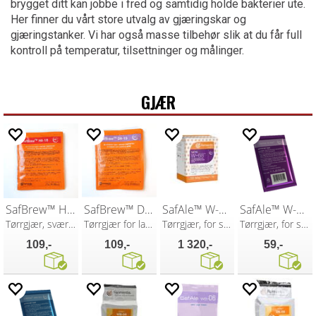
brygget ditt kan jobbe i fred og samtidig holde bakterier ute.
Her finner du vårt store utvalg av gjæringskar og
gjæringstanker. Vi har også masse tilbehør slik at du får full
kontroll på temperatur, tilsettninger og målinger.
GJÆR
SafBrew™ HA-18 25g
SafBrew™ DA-16 25g
SafAle™ W-68 500g
SafAle™ W-68 11,5g
Tørrgjær, svært høy alkoholtoleranse
Tørrgjær for lavkarbo ale's
Tørrgjær, for smakfulle hveteøl
Tørrgjær, for smakfulle hveteøl
109,-
109,-
1 320,-
59,-