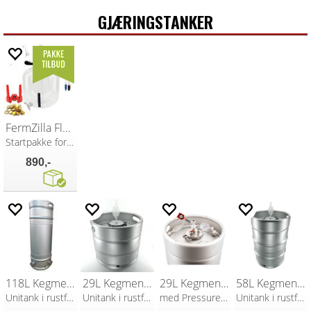
GJÆRINGSTANKER
FermZilla Flat Bottom 30L Starter Kit
Startpakke for gjæring og flasking
890,-
118L Kegmenter
29L Kegmenter
29L Kegmenter - komplett pakke
58L Kegmenter
Unitank i rustfritt stål
Unitank i rustfritt stål
med Pressure Kit og overtrykksventil
Unitank i rustfritt stål