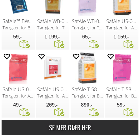
SafAle™ BW-20 11,5 g
SafAle WB-06 500g
SafAle WB-06 11,5g
SafAle US-05 500g
Tørrgjær, for Belgisk Hveteøl
Tørrgjær, for Tyske hveteøl
Tørrgjær, for Tyske hveteøl
Tørrgjær, for Amerikanske øl
59,-
1 199,-
65,-
1 159,-
SafAle US-05 11,5g
SafAle US-05 100g
SafAle T-58 500g
SafAle T-58 11,5g
Tørrgjær, for Amerikanske øl
Tørrgjær, for Amerikanske øl
Tørrgjær, for Belgiske øl
Tørrgjær, for Belgiske øl
49,-
269,-
890,-
59,-
SE MER GJÆR HER