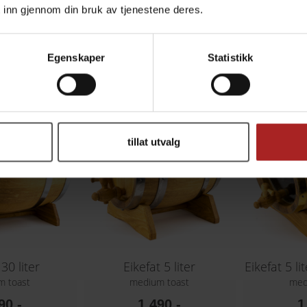
 inn gjennom din bruk av tjenestene deres.
 10 liter
Eikefat 10 liter med glassvegg
Eikef
m toast
medium toast
med
90,-
2 190,-
2
Egenskaper
Statistikk
tillat utvalg
 30 liter
Eikefat 5 liter
m toast
medium toast
med
90,-
1 490,-
1