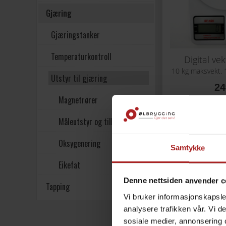
Gjæring
Gjæringstanker
Temperaturkontroll
Digital ve
Utstyr til gjæring
24
Magnetrører
Måleutstyr og tilbehør
Oksygenering
Samtykke
Eikefat
Denne nettsiden anvender c
Tapping
Vi bruker informasjonskapsler
analysere trafikken vår. Vi 
sosiale medier, annonsering 