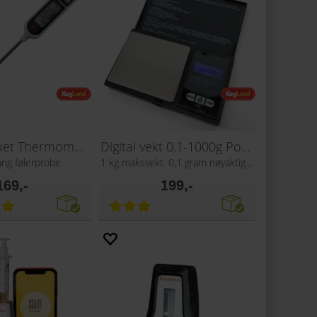
Digital Pocket Thermometer
Digital vekt 0.1-1000g Pocket Scale
ang følerprobe
1 kg maksvekt. 0,1 gram nøyaktighet
169,-
199,-