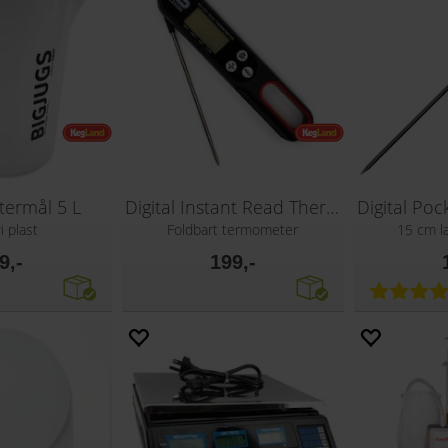
itermål 5 L
Digital Instant Read Thermometer
i plast
Foldbart termometer
15 cm l
9,-
199,-