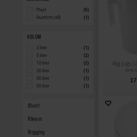
Plast
(5)
Rustfritt stål
(1)
VOLUM
3 liter
(1)
5 liter
(2)
Big Jugs L
10 liter
(2)
BPA-fr
20 liter
(1)
30 liter
(1)
17
50 liter
(1)
Ølsett
Råvarer
Brygging