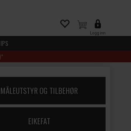
Logg inn
IPS
)*
MÅLEUTSTYR OG TILBEHØR
EIKEFAT