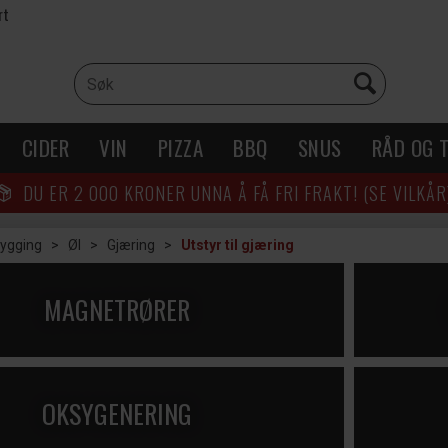
rt
CIDER
VIN
PIZZA
BBQ
SNUS
RÅD OG T
DU ER
2 000
KRONER UNNA Å FÅ FRI FRAKT! (SE VILKÅR
rygging
>
Øl
>
Gjæring
>
Utstyr til gjæring
MAGNETRØRER
OKSYGENERING