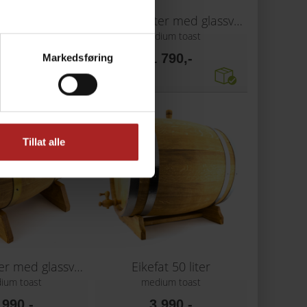
at 20 liter
Eikefat 3 liter med glassvegg
ium toast
medium toast
 390,-
1 790,-
Markedsføring
Tillat alle
Eikefat 5 liter med glassvegg
Eikefat 50 liter
ium toast
medium toast
 990,-
3 990,-