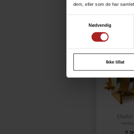
dem, eller som de har samlet
Eikefat
mediu
Samtykkevalg
1 9
Nødvendig
Ikke tillat
Eikefat
mediu
2 9