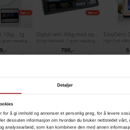
kt 10kg - 1g
Digital vekt 40kg med oppladbart batteri
10 kg maksvekt. 1 gram nøyaktighet
40 kg maksvekt. 1 gram nøyaktighet
9,-
799,-
5
Detaljer
ookies
 for å gi innhold og annonser et personlig preg, for å levere sos
deler dessuten informasjon om hvordan du bruker nettstedet vårt,
og analysearbeid, som kan kombinere den med annen informasjon d