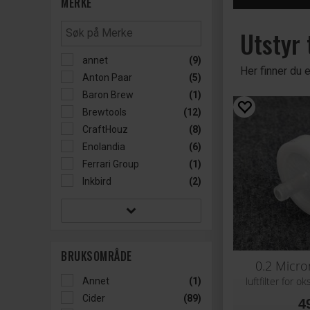
MERKE
Utstyr 
annet
(9)
Her finner du 
Anton Paar
(5)
Baron Brew
(1)
Brewtools
(12)
CraftHouz
(8)
Enolandia
(6)
Ferrari Group
(1)
Inkbird
(2)
BRUKSOMRÅDE
0.2 Micron
luftfilter for 
Annet
(1)
Cider
(89)
4