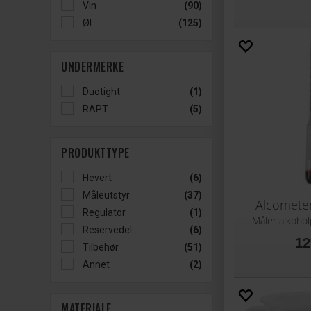
Vin
(90)
Øl
(125)
UNDERMERKE
Duotight
(1)
RAPT
(5)
PRODUKTTYPE
Hevert
(6)
Måleutstyr
(37)
Alcomete
Regulator
(1)
Måler alkohol
Reservedel
(6)
12
Tilbehør
(51)
Annet
(2)
MATERIALE