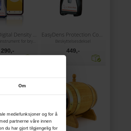
EasyDens Digital Density Meter
EasyDens Protection Cover
High End måleinstrument for bryggerier
Beskyttelsesdeksel
 290,-
449,-
Om
iale mediefunksjoner og for å
 med partnerne våre innen
u har gjort tilgjengelig for