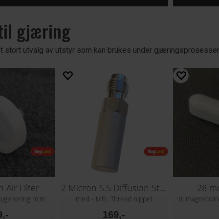
til gjæring
et stort utvalg av utstyr som kan brukes under gjæringsprosess
 Air Filter
2 Micron S.S Diffusion Stone
28 m
oksygenering m.m
med - MFL Thread nippel
til magnetrør
9,-
169,-