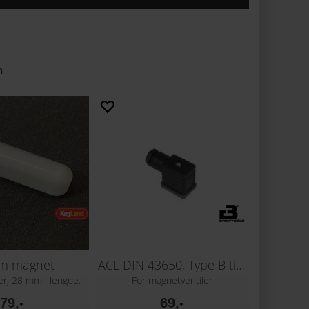
en.
m magnet
ACL DIN 43650, Type B tilkobling
er, 28 mm i lengde.
For magnetventiler
79,-
69,-