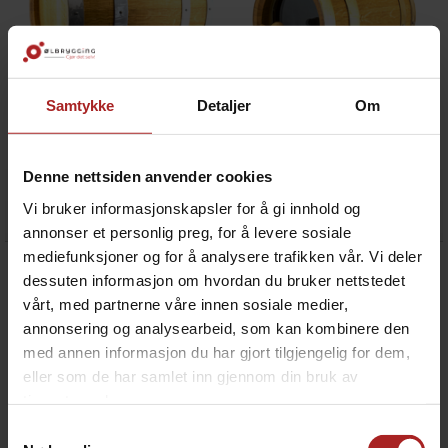
Samtykke
Detaljer
Om
Eikefat 20 liter
Eikefat 3 liter med glassvegg
medium toast
medium toast
Denne nettsiden anvender cookies
2 390,-
1 790,-
Vi bruker informasjonskapsler for å gi innhold og
annonser et personlig preg, for å levere sosiale
mediefunksjoner og for å analysere trafikken vår. Vi deler
dessuten informasjon om hvordan du bruker nettstedet
vårt, med partnerne våre innen sosiale medier,
annonsering og analysearbeid, som kan kombinere den
med annen informasjon du har gjort tilgjengelig for dem,
eller som de har samlet inn gjennom din bruk av
tjenestene deres.
Samtykkevalg