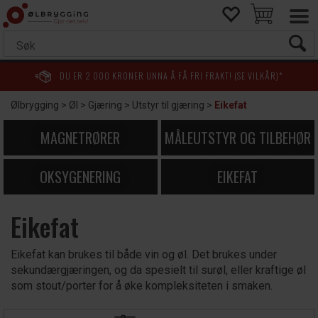
DU ER
2 000
KRONER UNNA Å FÅ FRI FRAKT! (SE VILKÅR)*
Ølbrygging
>
Øl
>
Gjæring
>
Utstyr til gjæring
>
Eikefat
MAGNETRØRER
MÅLEUTSTYR OG TILBEHØR
OKSYGENERING
EIKEFAT
Eikefat
Eikefat kan brukes til både vin og øl. Det brukes under
sekundærgjæringen, og da spesielt til surøl, eller kraftige øl
som stout/porter for å øke kompleksiteten i smaken.