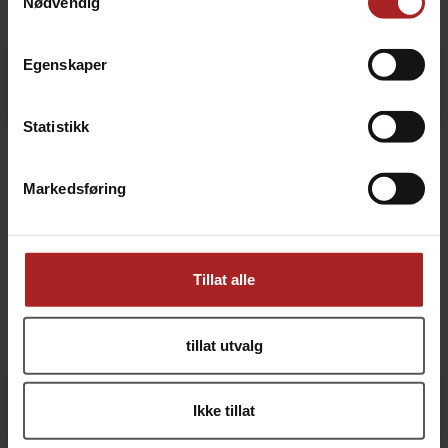
Nødvendig
Eikefat 30 liter
Eikefat 5 liter
medium toast
medium toast
Egenskaper
2 990,-
1 490,-
Statistikk
Markedsføring
Tillat alle
tillat utvalg
Eikefat 5 liter med glassvegg
Eikefat 50 liter
medium toast
medium toast
Ikke tillat
1 990,-
3 990,-