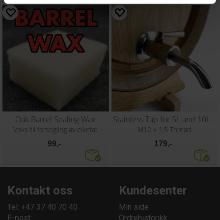
Oak Barrel Sealing Wax
Stainless Tap for 5L and 10L Oak Barrel
Voks til forsegling av eikefat
M12 x 1.5 Thread
99,-
179,-
Kontakt oss
Kundesenter
Tel: +47 37 40 70 40
Min side
E-post:
Ordrehistorikk