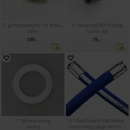
1" gummibeskytter for Brewery Hose
1" innvendig BSP kobling
25mm
rustfritt stål
199,-
79,-
1" silikonpakning
1,5" FlexiRoyal EPDM Brewery Hose
pakning
1 meter kraftig slange med Tri-Clamp