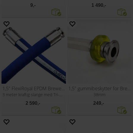
9,-
1 490,-
1,5" FlexiRoyal EPDM Brewery Hose
1,5" gummibeskytter for Brewery Hose
3 meter kraftig slange med Tri-Clamp
38mm
2 590,-
249,-