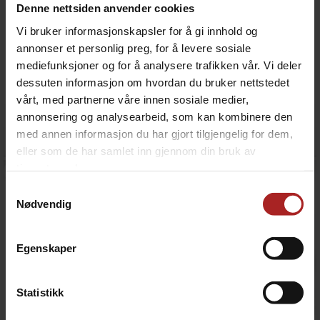
Denne nettsiden anvender cookies
Vi bruker informasjonskapsler for å gi innhold og
annonser et personlig preg, for å levere sosiale
mediefunksjoner og for å analysere trafikken vår. Vi deler
dessuten informasjon om hvordan du bruker nettstedet
1.5" til 13mm nippel overgang Tri-Clamp
1.5" til 2" overgang Tri-Clamp
vårt, med partnerne våre innen sosiale medier,
1.5 Inch Tri Clover with 13 Barb
konisk i rustfritt stål
annonsering og analysearbeid, som kan kombinere den
149,-
249,-
med annen informasjon du har gjort tilgjengelig for dem,
eller som de har samlet inn gjennom din bruk av
tjenestene deres.
Samtykkevalg
Nødvendig
Egenskaper
Statistikk