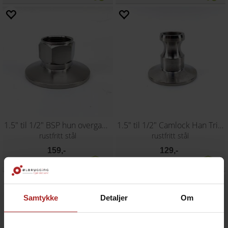
1.5" til 1/2" BSP hun overgang Tri-Clamp
1.5" til 1/2" Camlock Han Tri-Clamp
rustfritt stål
rustfritt stål
159,-
129,-
Samtykke
Detaljer
Om