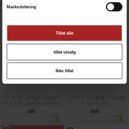
1.5" til 2" overgang Tri-Clamp
1.5" til 25mm nippel overgang Tri-Clamp
Markedsføring
rustfritt stål
rustfritt stål
279,-
169,-
Tillat alle
tillat utvalg
Ikke tillat
1.5" til 3/4" gjenger overgang Tri-Clamp
1.5" til 4" overgang Tri-Clamp
1.5 Inch Tri Clover with 3/4 Female Thre
rustfritt stål
149,-
349,-