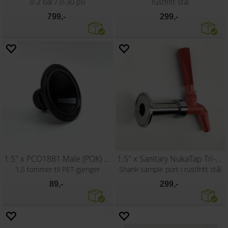
0-2 bar / 0-30 psi
rustfritt stål
799,-
299,-
1.5" x PCO1881 Male (POK) Tri-Clamp
1.5" x Sanitary NukaTap Tri-Clamp
1,5 tommer til PET-gjenger
Shank sample port i rustfritt stål
89,-
299,-