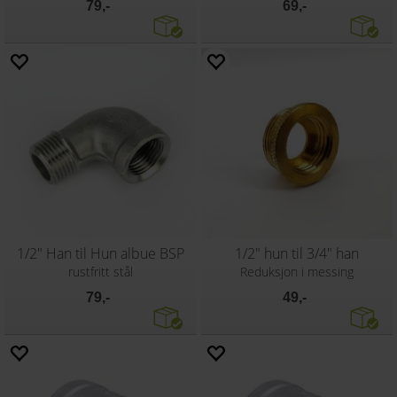
79,-
69,-
1/2" Han til Hun albue BSP
1/2" hun til 3/4" han
rustfritt stål
Reduksjon i messing
79,-
49,-