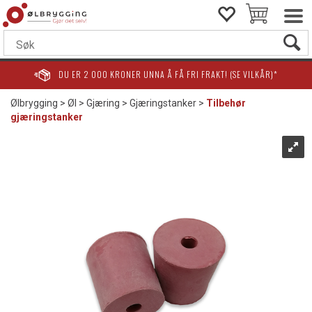
DU ER
2 000
KRONER UNNA Å FÅ FRI FRAKT! (SE VILKÅR)*
Ølbrygging
>
Øl
>
Gjæring
>
Gjæringstanker
>
Tilbehør
gjæringstanker