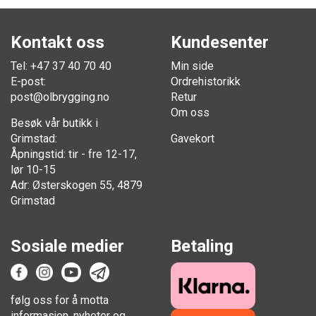
Kontakt oss
Kundesenter
Tel: +47 37 40 70 40
Min side
E-post:
Ordrehistorikk
post@olbrygging.no
Retur
Om oss
Besøk vår butikk i
Grimstad:
Gavekort
Åpningstid: tir - fre 12-17,
lør 10-15
Adr: Østerskogen 55, 4879
Grimstad
Sosiale medier
Betaling
følg oss for å motta
informasjon, nyheter og