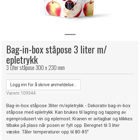
Bag-in-box ståpose 3 liter m/
epletrykk
3 Liter ståpose 300 x 230 mm
Logg inn for å skrive anmeldelse...
Varenr:
109544
Bag-in-box ståpose 3liter m/epletrykk - Dekorativ bag-in-box
ståpose med epletrykk. Kan brukes til lagring og tapping av
egenprodusert vin og eplemost. Kranen er avtagbar og klikkes
tilbake på plass når posen er fylt opp. Beregnet til 3 liter
væske. Tåler temperaturer opp til 80-85°