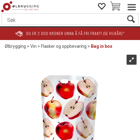
DU ER
2 000
KRONER UNNA Å FÅ FRI FRAKT! (SE VILKÅR)*
Ølbrygging
>
Vin
>
Flasker og oppbevaring
>
Bag in box