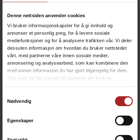
100 stk 26 mm flaskekapsler med Beer Season
Denne nettsiden anvender cookies
motiv. Hver kork har en unik morsom tekst!
Vi bruker informasjonskapsler for å gi innhold og
Se vårt store utvalg av kapsler i størrelsene 26 mm og
annonser et personlig preg, for å levere sosiale
29 mm. Med et bredt spekter av farger å velge mellom,
mediefunksjoner og for å analysere trafikken vår. Vi deler
kan du enkelt organisere og kategorisere dine ulike
dessuten informasjon om hvordan du bruker nettstedet
øltyper uten behov for ekstra etiketter. Kapsler er en
vårt, med partnerne våre innen sosiale medier,
praktisk og pålitelig måte å forsegle flaskene på, og de
annonsering og analysearbeid, som kan kombinere den
gir en solid forsegling som holder CO2 inne og
med annen informasjon du har gjort tilgjengelig for dem,
oksygen ute, noe som sikrer ølets friskhet og smak.
eller som de har samlet inn gjennom din bruk av
Husk å bruke riktig størrelse – 26 mm passer vanlige
tjenestene deres.
ølflasker, 29 mm brukes ofte til champagne- og
Samtykkevalg
spesialflasker.
Nødvendig
Kapslene monteres med en kapselpåsetter:
Egenskaper
Plasser kapselen på toppen av flasken.
Bruk påsetteren til å presse kapselen godt fast.
Statistikk