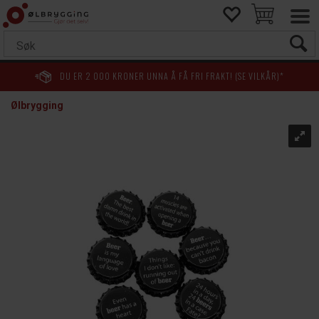
DU ER
2 000
KRONER UNNA Å FÅ FRI FRAKT! (SE VILKÅR)*
Ølbrygging