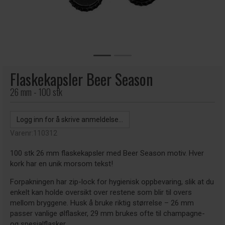
Flaskekapsler Beer Season
26 mm - 100 stk
Logg inn for å skrive anmeldelse...
Varenr:
110312
100 stk 26 mm flaskekapsler med Beer Season motiv. Hver
kork har en unik morsom tekst!
Forpakningen har zip-lock for hygienisk oppbevaring, slik at du
enkelt kan holde oversikt over restene som blir til overs
mellom bryggene. Husk å bruke riktig størrelse – 26 mm
passer vanlige ølflasker, 29 mm brukes ofte til champagne-
og spesialflasker.