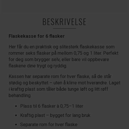
BESKRIVELSE
Flaske­kasse for 6 flasker
Her får du en praktisk og slitesterk flaske­kasse som
rommer seks flasker på mellom 0,75 og 1 liter. Perfekt
for deg som brygger selv, eller bare vil oppbevare
flaskene dine trygt og ryddig.
Kassen har separate rom for hver flaske, så de står
stødig og beskyttet – uten å klirre mot hverandre. Laget
i kraftig plast som tåler både tunge løft og litt røff
behandling.
Plass til 6 flasker à 0,75–1 liter
Kraftig plast – bygget for lang bruk
Separate rom for hver flaske