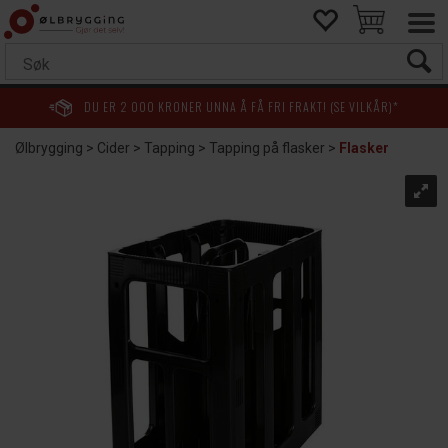
DU ER
2 000
KRONER UNNA Å FÅ FRI FRAKT! (SE VILKÅR)*
Ølbrygging
>
Cider
>
Tapping
>
Tapping på flasker
>
Flasker