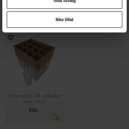
tillat utvalg
Eske med 12 stk 0,75 Champagneflasker
Eske med 12stk vinflasker
Klare standard champagneflasker
grønne 750 ml
Ikke tillat
299,-
249,-
Eske med 12stk vinflasker
klare 750 ml
259,-