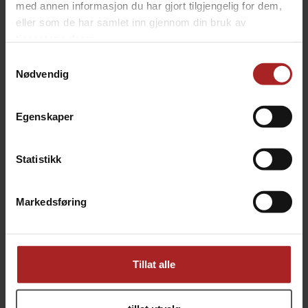
med annen informasjon du har gjort tilgjengelig for dem,
eller som de har samlet inn gjennom din bruk av
tjenestene deres.
Samtykkevalg
Nødvendig
12 stk vinflasker 750ml pakke
Eske med 12 stk 0,75 Champagneflasker
Egenskaper
Inkludert kork, label og hette
Brune champagneflaske
299,-
259,-
Statistikk
Markedsføring
Tillat alle