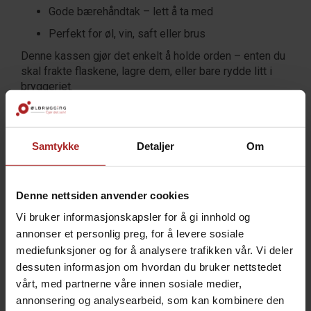
Gode bærehåndtak – lett å ta med
Perfekt for øl, vin, saft eller brus
Denne kassen gjør det enkelt å holde orden – enten du
skal frakte flaskene, lagre dem, eller bare rydde litt i
bryggeriet.
TEKNISK INFO
Samtykke
Detaljer
Om
Bruksområde
Cider
Vin
Denne nettsiden anvender cookies
Vi bruker informasjonskapsler for å gi innhold og
TILBEHØR
annonser et personlig preg, for å levere sosiale
mediefunksjoner og for å analysere trafikken vår. Vi deler
dessuten informasjon om hvordan du bruker nettstedet
vårt, med partnerne våre innen sosiale medier,
annonsering og analysearbeid, som kan kombinere den