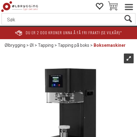
DU ER
2 000
KRONER UNNA Å FÅ FRI FRAKT! (SE VILKÅR)*
Ølbrygging
>
Øl
>
Tapping
>
Tapping på boks
>
Boksemaskiner