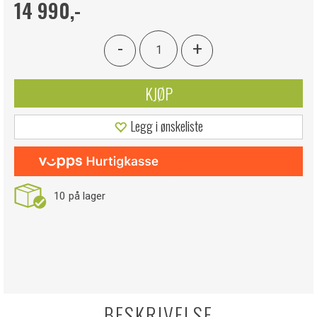
14 990,-
-
+
KJØP
Legg i ønskeliste
10
på lager
BESKRIVELSE