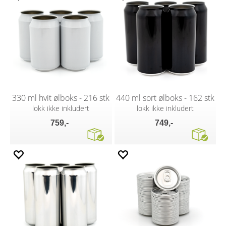
330 ml hvit ølboks - 216 stk
440 ml sort ølboks - 162 stk
lokk ikke inkludert
lokk ikke inkludert
759,-
749,-