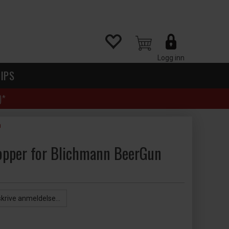
Logg inn
IPS
)*
n
pper for Blichmann BeerGun
skrive anmeldelse...