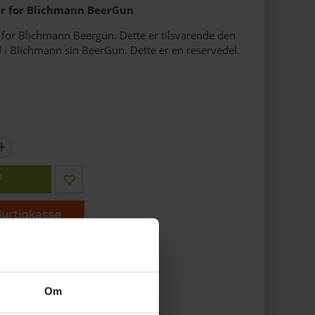
 for Blichmann BeerGun
or Blichmann Beergun. Dette er tilsvarende den
i Blichmann sin BeerGun. Dette er en reservedel.
+
P
ager
Om