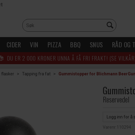
rt
CIDER
VIN
PIZZA
BBQ
SNUS
RÅD OG T
DU ER
2 000
KRONER UNNA Å FÅ FRI FRAKT! (SE VILKÅR
 flasker
>
Tapping fra fat
>
Gummistopper for Blichmann BeerGu
Gummisto
Reservedel
Logg inn for å 
Varenr:
110294