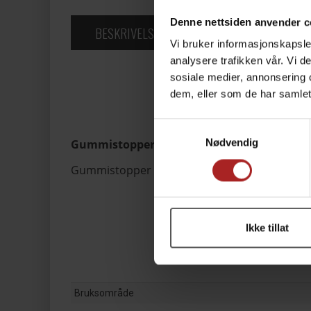
Denne nettsiden anvender c
BESKRIVELSE
TEKNISK INFO
SUPP
Vi bruker informasjonskapsler
analysere trafikken vår. Vi 
sosiale medier, annonsering 
dem, eller som de har samlet
Samtykkevalg
Nødvendig
Gummistopper for Blichmann BeerGun
Gummistopper for Blichmann Beergun. Dette e
Ikke tillat
Bruksområde