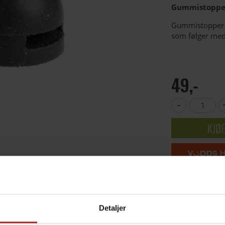
Gummistopper
Gummistopper f
som følger med 
49,-
-
KJØ
10
på l
Detaljer