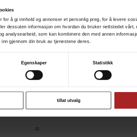
ookies
ORT
KUNDEANMELDELSER
 for å gi innhold og annonser et personlig preg, for å levere sos
deler dessuten informasjon om hvordan du bruker nettstedet vårt,
og analysearbeid, som kan kombinere den med annen informasjon d
BESKRIVELSE
 inn gjennom din bruk av tjenestene deres.
Egenskaper
Statistikk
r tilsvarende den som følger med i Blichmann sin BeerGun.
TEKNISK INFO
tillat utvalg
Øl