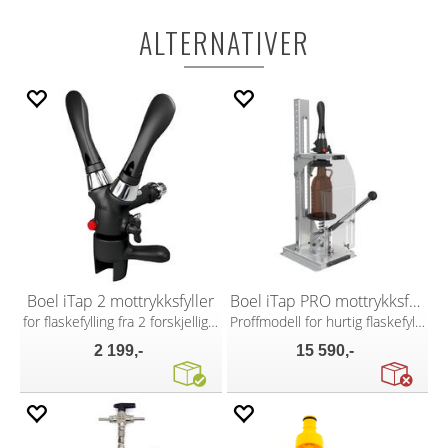
ALTERNATIVER
Boel iTap 2 mottrykksfyller
Boel iTap PRO mottrykksfyller
for flaskefylling fra 2 forskjellige fat
Proffmodell for hurtig flaskefylling
2 199,-
15 590,-