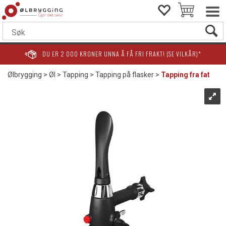
DU ER
2 000
KRONER UNNA Å FÅ FRI FRAKT! (SE VILKÅR)*
Ølbrygging
>
Øl
>
Tapping
>
Tapping på flasker
>
Tapping fra fat