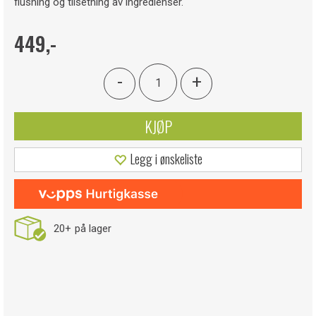
flushing og tilsetning av ingredienser.
449,-
-
+
KJØP
Legg i ønskeliste
20+
på lager