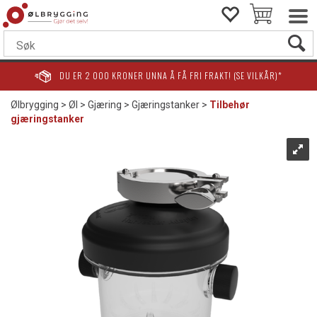
DU ER
2 000
KRONER UNNA Å FÅ FRI FRAKT! (SE VILKÅR)*
Ølbrygging
>
Øl
>
Gjæring
>
Gjæringstanker
>
Tilbehør
gjæringstanker