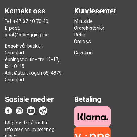
Kontakt oss
Kundesenter
Tel: +47 37 40 70 40
Min side
E-post:
Ordrehistorikk
post@olbrygging.no
Retur
Om oss
Besøk vår butikk i
Grimstad:
Gavekort
Åpningstid: tir - fre 12-17,
lør 10-15
Adr: Østerskogen 55, 4879
Grimstad
Sosiale medier
Betaling
følg oss for å motta
informasjon, nyheter og
tilbud