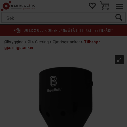
DU ER
2 000
KRONER UNNA Å FÅ FRI FRAKT! (SE VILKÅR)*
Ølbrygging
>
Øl
>
Gjæring
>
Gjæringstanker
>
Tilbehør
gjæringstanker