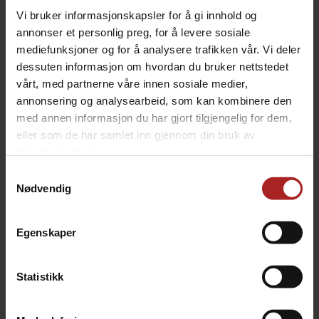
Vi bruker informasjonskapsler for å gi innhold og
annonser et personlig preg, for å levere sosiale
Formsydd neoprene isolasjonskappe for
Brewbuilt X2
Conical Fermenter 53 liter
mediefunksjoner og for å analysere trafikken vår. Vi deler
dessuten informasjon om hvordan du bruker nettstedet
Denne er anbefalt dersom man benytter glykolkjøling
vårt, med partnerne våre innen sosiale medier,
på gjæringstanken.
annonsering og analysearbeid, som kan kombinere den
med annen informasjon du har gjort tilgjengelig for dem,
TEKNISK INFO
eller som de har samlet inn gjennom din bruk av
tjenestene deres.
Samtykkevalg
Bruksområde
Øl
Nødvendig
ALTERNATIVER
Egenskaper
Statistikk