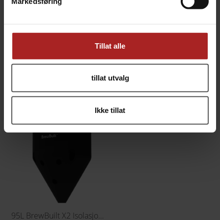
Markedsføring
Tillat alle
144L BrewBuilt X2 Isolasjonskappe
26L BrewBuilt X2 Isolasjonskappe
obs: eldre modell (X2)
obs: eldre modell (X2)
tillat utvalg
1 490,-
690,-
Ikke tillat
95L BrewBuilt X2 Isolasjonskappe