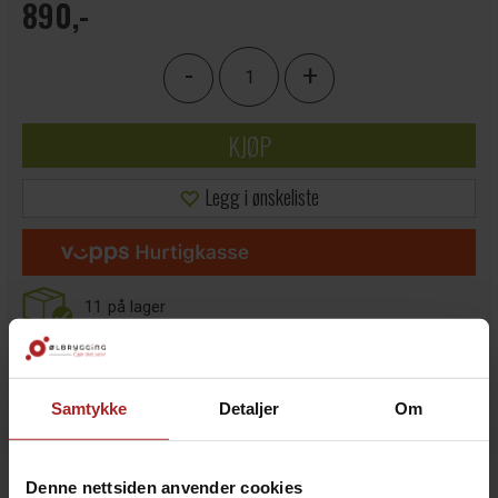
890,-
-
+
KJØP
Legg i ønskeliste
11
på lager
Samtykke
Detaljer
Om
BESKRIVELSE
Denne nettsiden anvender cookies