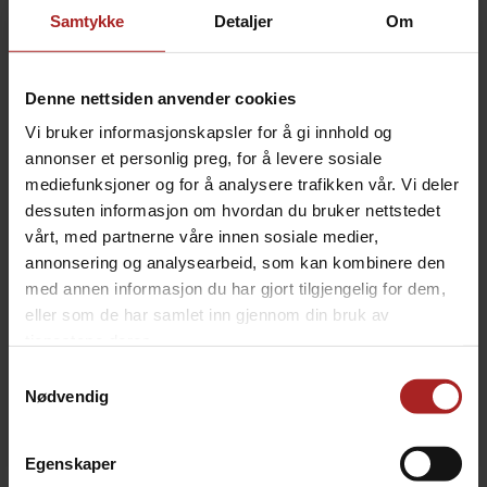
1 399,-
Samtykke
Detaljer
Om
-
+
Denne nettsiden anvender cookies
Vi bruker informasjonskapsler for å gi innhold og
KJØP
annonser et personlig preg, for å levere sosiale
mediefunksjoner og for å analysere trafikken vår. Vi deler
Legg i ønskeliste
dessuten informasjon om hvordan du bruker nettstedet
vårt, med partnerne våre innen sosiale medier,
annonsering og analysearbeid, som kan kombinere den
med annen informasjon du har gjort tilgjengelig for dem,
eller som de har samlet inn gjennom din bruk av
3
på lager
tjenestene deres.
Samtykkevalg
Nødvendig
Egenskaper