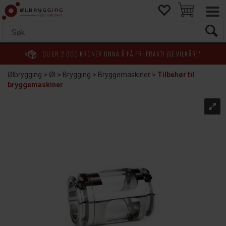
DU ER
2 000
KRONER UNNA Å FÅ FRI FRAKT! (SE VILKÅR)*
Ølbrygging
>
Øl
>
Brygging
>
Bryggemaskiner
>
Tilbehør til
bryggemaskiner