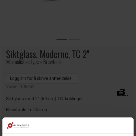
Siktglass, Moderne, TC 2"
Minimalistisk type - Brewtools
Logg inn for å skrive anmeldelse...
Varenr:
106839
Siktglass med 2" (64mm) TC-koblinger. .
Brewtools Tri-Clamp
Lengde: 98mm
Innvendig diameter: 47.8mm