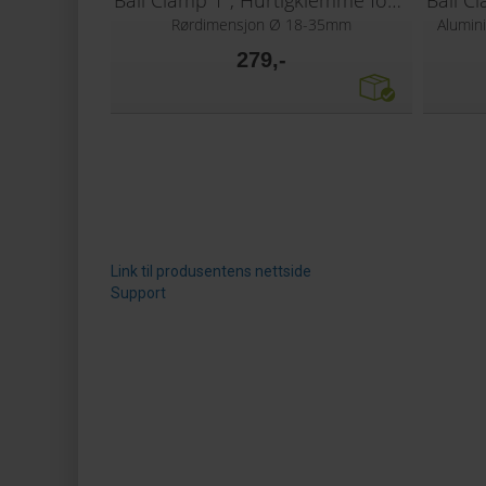
Ball Clamp 1", Hurtigklemme for rør
Rørdimensjon Ø 18-35mm
Alumin
279,-
Link til produsentens nettside
Support