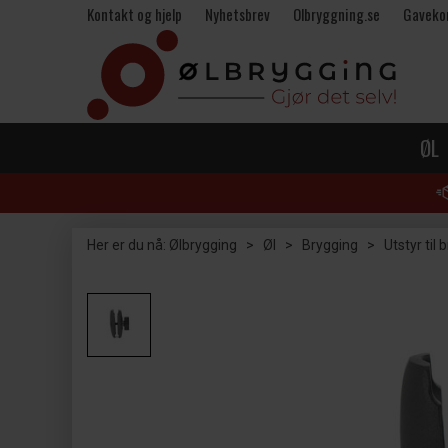
Kontakt og hjelp
Nyhetsbrev
Olbryggning.se
Gaveko
ØL
Her er du nå:
Ølbrygging
>
Øl
>
Brygging
>
Utstyr til 