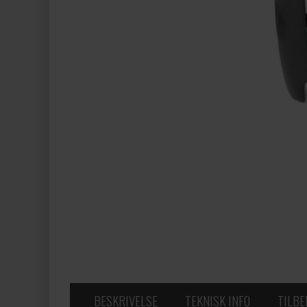
BESKRIVELSE
TEKNISK INFO
TILB