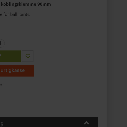
", koblingsklemme 90mm
for ball joints.
+
P
ger
ER