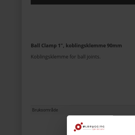
Ball Clamp 1", koblingsklemme 90mm
Koblingsklemme for ball joints.
Bruksområde