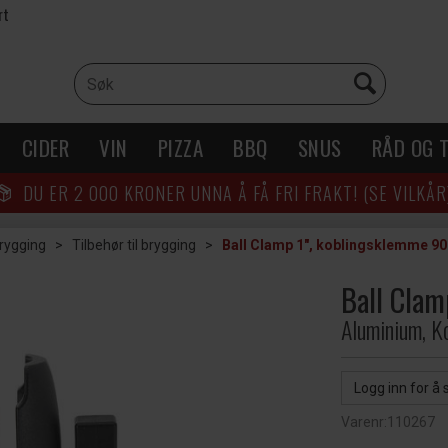
rt
CIDER
VIN
PIZZA
BBQ
SNUS
RÅD OG T
DU ER
2 000
KRONER UNNA Å FÅ FRI FRAKT! (SE VILKÅR
brygging
>
Tilbehør til brygging
>
Ball Clamp 1", koblingsklemme 
Ball Cla
Aluminium, Ko
Logg inn for å 
Varenr:
110267