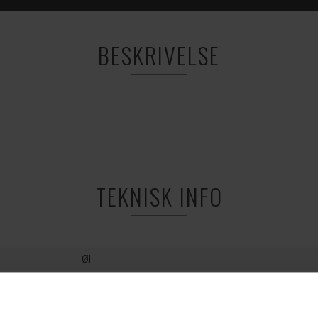
BESKRIVELSE
TEKNISK INFO
Øl
TILBEHØR