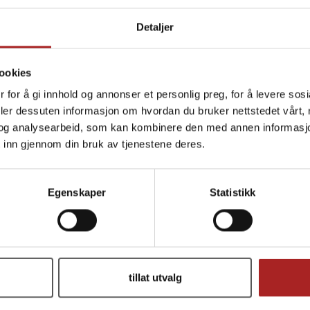
Detaljer
ookies
 for å gi innhold og annonser et personlig preg, for å levere sos
deler dessuten informasjon om hvordan du bruker nettstedet vårt,
og analysearbeid, som kan kombinere den med annen informasjon d
 inn gjennom din bruk av tjenestene deres.
Egenskaper
Statistikk
Joint 1", Rørfeste, 19/23mm
Ball Joint 1", Veggfes
Rørfeste i aluminium
Nylon, 5mm skruehull
tillat utvalg
179,-
75,-