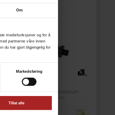
Om
iale mediefunksjoner og for å
 med partnerne våre innen
u har gjort tilgjengelig for
Markedsføring
te
Ball Joint M8, Aluminium
For display etc.
Tillat alle
59,-