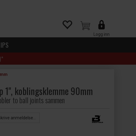
Logg inn
IPS
)*
90mm
mp 1", koblingsklemme 90mm
bler to ball joints sammen
skrive anmeldelse...