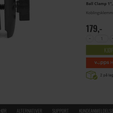
Ball Clamp 1
Koblingsklemme 
179,-
-
KJØ
2
på la
EHØR
ALTERNATIVER
SUPPORT
KUNDEANMELDELS