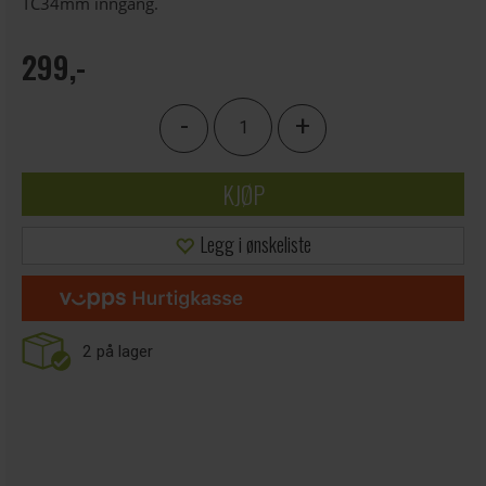
TC34mm inngang.
299,-
-
+
KJØP
Legg i ønskeliste
2
på lager