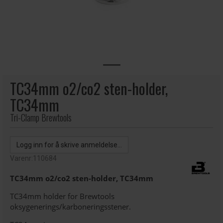
TC34mm o2/co2 sten-holder,
TC34mm
Tri-Clamp Brewtools
Logg inn for å skrive anmeldelse...
Varenr:
110684
TC34mm o2/co2 sten-holder, TC34mm
TC34mm holder for Brewtools
oksygenerings/karboneringsstener.