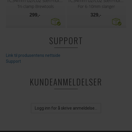
TC34mm o2/co2 sten-holder, 1/2" M-NPT
TC34mm o2/co2 sten-holder, slangenippel
Tri-clamp Brewtools
For 6-10mm slanger
299,-
329,-
SUPPORT
Link til produsentens nettside
Support
KUNDEANMELDELSER
Logg inn for å skrive anmeldelse...