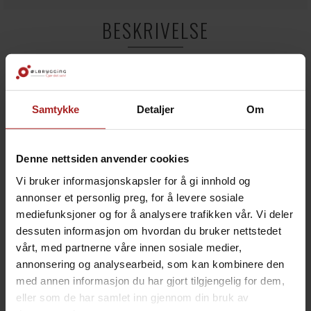
BESKRIVELSE
TC34mm o2/co2 sten-holder, TC34mm
TC34mm holder for Brewtools
oksygenerings/karboneringsstener.
Samtykke
Detaljer
Om
TC34mm inngang.
Denne nettsiden anvender cookies
TEKNISK INFO
Vi bruker informasjonskapsler for å gi innhold og
annonser et personlig preg, for å levere sosiale
mediefunksjoner og for å analysere trafikken vår. Vi deler
Bruksområde
Øl
dessuten informasjon om hvordan du bruker nettstedet
vårt, med partnerne våre innen sosiale medier,
TILBEHØR
annonsering og analysearbeid, som kan kombinere den
med annen informasjon du har gjort tilgjengelig for dem,
eller som de har samlet inn gjennom din bruk av