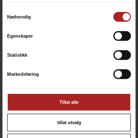
tjenestene deres.
Samtykkevalg
Nødvendig
Egenskaper
Statistikk
Pakning, 12x8x1.5mm, 2 stk Brewtools
TC Pakning, 34mm, DN15, 5-pack
Til inline sensor og O2/Co2 sten
Brewtools
15,-
79,-
Markedsføring
Tillat alle
tillat utvalg