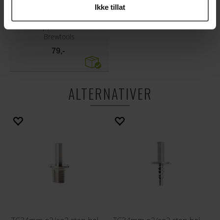
Ikke tillat
Tri Clamp, 34mm klemme
Brewtools
79,-
ALTERNATIVER