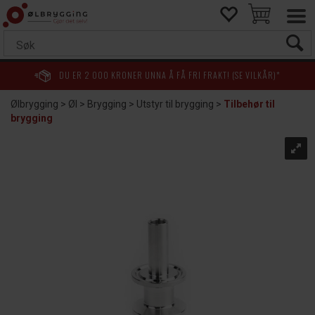
DU ER
2 000
KRONER UNNA Å FÅ FRI FRAKT! (SE VILKÅR)*
Ølbrygging
>
Øl
>
Brygging
>
Utstyr til brygging
>
Tilbehør til
brygging