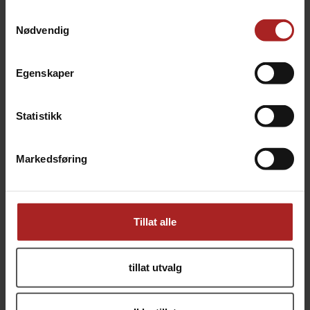
Dette kandissukkeret er helt fargeløst.
Samtykkevalg
Nødvendig
TEKNISK INFO
Egenskaper
Bruksområde
Øl
Statistikk
ALTERNATIVER
Markedsføring
Tillat alle
tillat utvalg