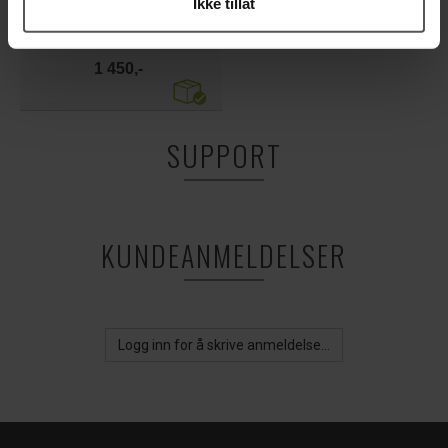
Ikke tillat
Kandissukker, mørkt 25 kg
fra Belgia
1 450,-
SUPPORT
KUNDEANMELDELSER
Logg inn for å skrive anmeldelse...