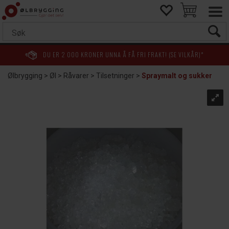
DU ER
2 000
KRONER UNNA Å FÅ FRI FRAKT! (SE VILKÅR)*
Ølbrygging
>
Øl
>
Råvarer
>
Tilsetninger
>
Spraymalt og sukker