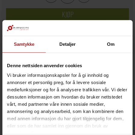
KJØP
Legg i ønskeliste
Samtykke
Detaljer
Om
10
på lager
Denne nettsiden anvender cookies
Vi bruker informasjonskapsler for å gi innhold og
annonser et personlig preg, for å levere sosiale
mediefunksjoner og for å analysere trafikken vår. Vi deler
dessuten informasjon om hvordan du bruker nettstedet
vårt, med partnerne våre innen sosiale medier,
BESKRIVELSE
annonsering og analysearbeid, som kan kombinere den
med annen informasjon du har gjort tilgjengelig for dem,
Lyst belgisk kandissukker fra Castle malting. Mye brukt
eller som de har samlet inn gjennom din bruk av
i belgiske øl.
tjenestene deres.