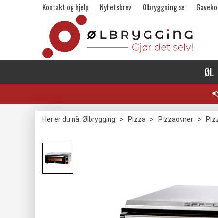
Kontakt og hjelp
Nyhetsbrev
Olbryggning.se
Gaveko
ØL
Her er du nå:
Ølbrygging
>
Pizza
>
Pizzaovner
>
Piz