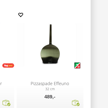
r
Pizzaspade Effeuno
32 cm
489,-