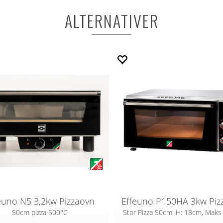
ALTERNATIVER
euno N5 3,2kw Pizzaovn
Effeuno P150HA 3kw Piz
50cm pizza 500°C
Stor Pizza 50cm! H: 18cm, Mak