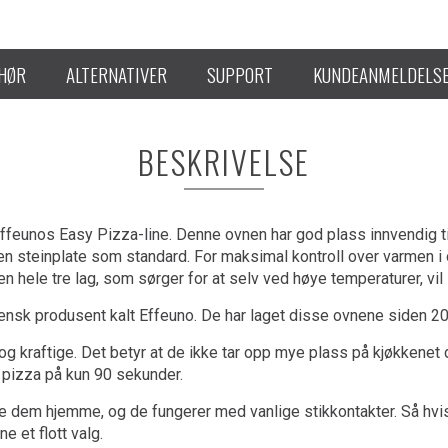
EHØR
ALTERNATIVER
SUPPORT
KUNDEANMELDELS
BESKRIVELSE
unos Easy Pizza-line. Denne ovnen har god plass innvendig til å
 en steinplate som standard. For maksimal kontroll over varmen i
en hele tre lag, som sørger for at selv ved høye temperaturer, vil
iensk produsent kalt Effeuno. De har laget disse ovnene siden 20
 kraftige. Det betyr at de ikke tar opp mye plass på kjøkkenet di
 pizza på kun 90 sekunder.
 dem hjemme, og de fungerer med vanlige stikkontakter. Så hvis d
e et flott valg.