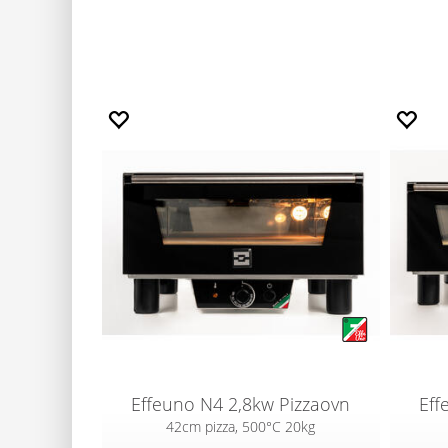
Effeuno N4 2,8kw Pizzaovn
Eff
42cm pizza, 500°C 20kg