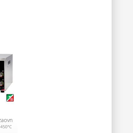
zaovn
s 450°C