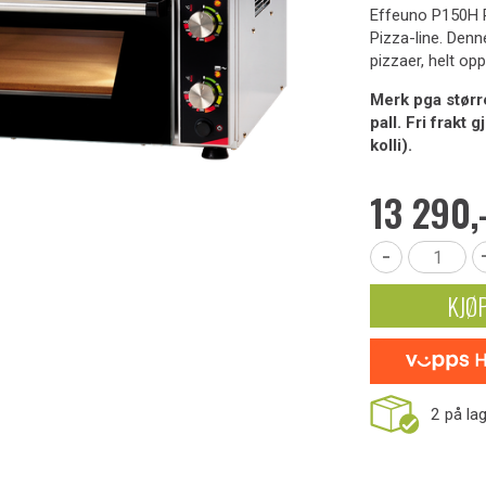
Effeuno P150H P
Pizza-line. Denn
pizzaer, helt opp
Merk pga størr
pall. Fri frakt
kolli).
13 290,
-
KJØ
2
på la