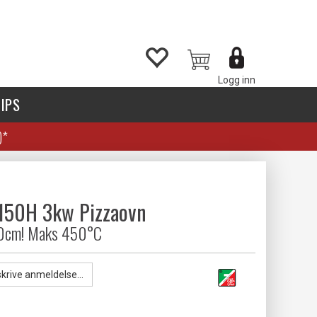
Logg inn
IPS
)*
P150H 3kw Pizzaovn
50cm! Maks 450°C
skrive anmeldelse...