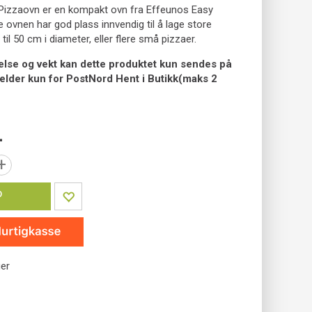
izzaovn er en kompakt ovn fra Effeunos Easy
e ovnen har god plass innvendig til å lage store
 til 50 cm i diameter, eller flere små pizzaer.
else og vekt kan dette produktet kun sendes på
 gjelder kun for PostNord Hent i Butikk(maks 2
-
+
P
ger