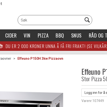
rt
CIDER
VIN
PIZZA
BBQ
SNUS
RÅD OG T
DU ER
2 000
KRONER UNNA Å FÅ FRI FRAKT! (SE VILKÅR
zaovner
>
Effeuno P150H 3kw Pizzaovn
Effeuno 
Stor Pizza 
Logg inn for å 
Varenr:
107449