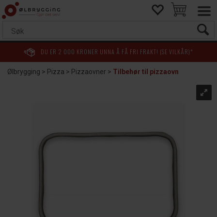
DU ER
2 000
KRONER UNNA Å FÅ FRI FRAKT! (SE VILKÅR)*
Ølbrygging
>
Pizza
>
Pizzaovner
>
Tilbehør til pizzaovn