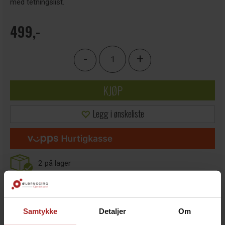
med tetningslist.
499,-
-
+
KJØP
Legg i ønskeliste
2
på lager
Samtykke
Detaljer
Om