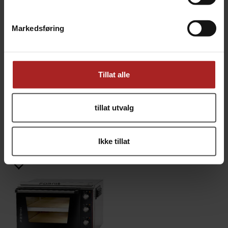
Markedsføring
Tillat alle
Effeuno P134HA 3200W Pizzaovn
Effeuno P134HA 509E 3,6kw Evolution
tillat utvalg
Elektrisk pizzaovn for innendørsbruk
34cm pizza, H:18cm, maks 509°C PID
14 290,-
20 690,-
Ikke tillat