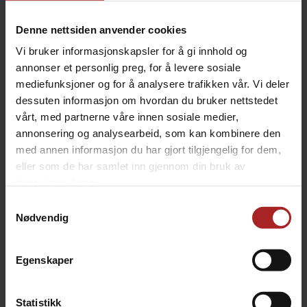
BESKRIVELSE
Denne nettsiden anvender cookies
Vi bruker informasjonskapsler for å gi innhold og
Effeuno ceramic gasket P134HA/P234H
annonser et personlig preg, for å levere sosiale
mediefunksjoner og for å analysere trafikken vår. Vi deler
Dette er en tetningslist til P134HA/P234H, trenger du
dessuten informasjon om hvordan du bruker nettstedet
et bytte på din pizzaovn er dette produktet du ser etter.
vårt, med partnerne våre innen sosiale medier,
Dette er en reservedel, alle P134HA/P234H kommer
annonsering og analysearbeid, som kan kombinere den
allerede med tetningslist.
med annen informasjon du har gjort tilgjengelig for dem,
eller som de har samlet inn gjennom din bruk av
tjenestene deres.
TEKNISK INFO
Samtykkevalg
Nødvendig
Bruksområde
Pizza
Egenskaper
TILBEHØR
Statistikk