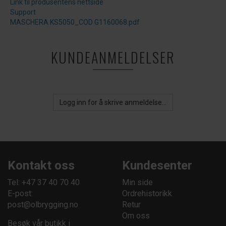
Link til produsentens nettside
Support
MASCHERA KS5050_COD G1160068.pdf
KUNDEANMELDELSER
Logg inn for å skrive anmeldelse...
Kontakt oss
Kundesenter
Tel: +47 37 40 70 40
Min side
E-post:
Ordrehistorikk
post@olbrygging.no
Retur
Om oss
Besøk vår butikk i