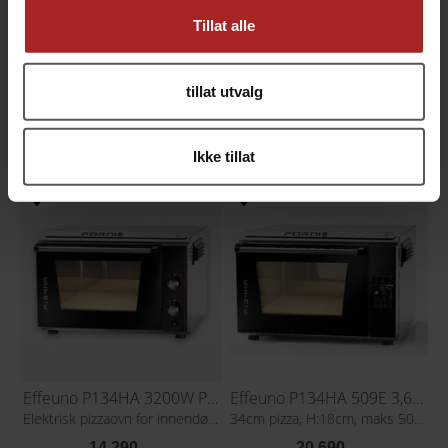
Tillat alle
Effeuno P134H 3000W Pizzaovn
Effeuno P134H 509E 3kw Evolution
tillat utvalg
Elektrisk Pizzaovn for innendørsbruk
34cm pizza, maks 509°C, PID
13 090,-
19 590,-
Ikke tillat
Effeuno P134HA 3200W Pizzaovn
Effeuno P134HA 509E 3,6kw Evolution
Elektrisk pizzaovn for innendørsbruk
34cm pizza, H:18cm, maks 509°C PID
14 290,-
20 690,-