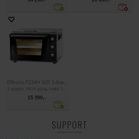
Effeuno P234H 509 3,4kw Pizzaovn
2 etasjer 34cm pizza, maks 509°C
15 390,-
SUPPORT