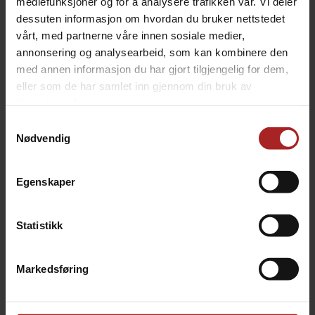
mediefunksjoner og for å analysere trafikken vår. Vi deler
Evolution(P134H 509E, P134HA 509E) ovnene. Har du
dessuten informasjon om hvordan du bruker nettstedet
en eldre modell, så må du drille hull for å feste ovnen.
vårt, med partnerne våre innen sosiale medier,
Instruks til hvordan å gjøre det ligger linket på bunnen
annonsering og analysearbeid, som kan kombinere den
av produktsiden som PDF.
med annen informasjon du har gjort tilgjengelig for dem,
eller som de har samlet inn gjennom din bruk av
TEKNISK INFO
tjenestene deres.
Samtykkevalg
Nødvendig
Bruksområde
Pizza
Egenskaper
TILBEHØR
Statistikk
Markedsføring