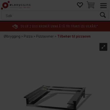
DU ER
2 000
KRONER UNNA Å FÅ FRI FRAKT! (SE VILKÅR)*
Ølbrygging
>
Pizza
>
Pizzaovner
>
Tilbehør til pizzaovn