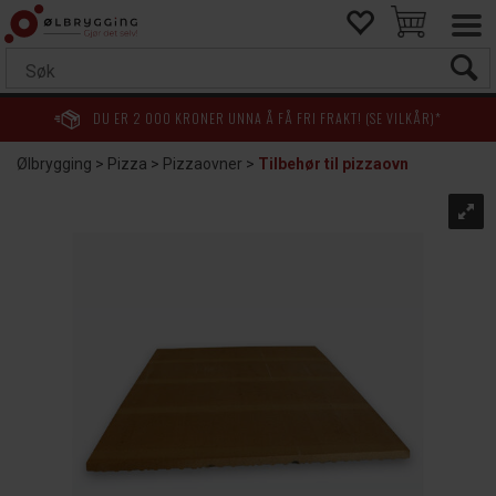
DU ER
2 000
KRONER UNNA Å FÅ FRI FRAKT! (SE VILKÅR)*
Ølbrygging
>
Pizza
>
Pizzaovner
>
Tilbehør til pizzaovn