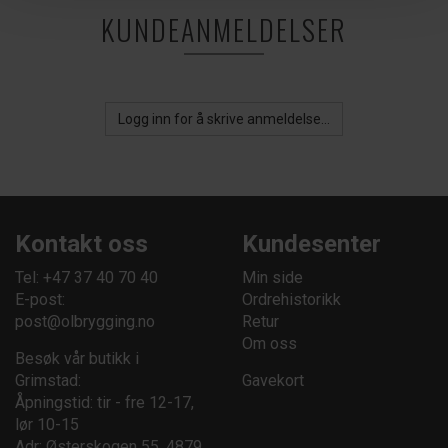
KUNDEANMELDELSER
Logg inn for å skrive anmeldelse...
Kontakt oss
Kundesenter
Tel: +47 37 40 70 40
Min side
E-post:
Ordrehistorikk
post@olbrygging.no
Retur
Om oss
Besøk vår butikk i
Grimstad:
Gavekort
Åpningstid: tir - fre 12-17,
lør 10-15
Adr: Østerskogen 55, 4879