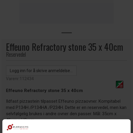
Effeuno Refractory stone 35 x 40cm
Reservedel
Logg inn for å skrive anmeldelse...
Varenr:
112434
Effeuno Refractory stone 35 x 40cm
Ildfast pizzastein tilpasset Effeuno pizzaovner. Kompitabel
med P134H /P134HA /P234H. Dette er en reservedel, men kan
selvfølgelig brukes i andre ovner den passer. Mål: 35cm x
40cm x H8mm.