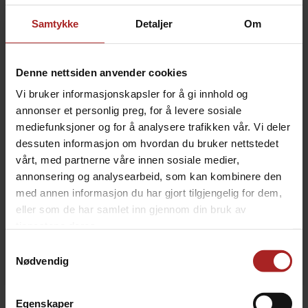
999,-
Samtykke
Detaljer
Om
-
+
Denne nettsiden anvender cookies
KJØP
Vi bruker informasjonskapsler for å gi innhold og
annonser et personlig preg, for å levere sosiale
Legg i ønskeliste
mediefunksjoner og for å analysere trafikken vår. Vi deler
dessuten informasjon om hvordan du bruker nettstedet
vårt, med partnerne våre innen sosiale medier,
annonsering og analysearbeid, som kan kombinere den
10
på lager
med annen informasjon du har gjort tilgjengelig for dem,
eller som de har samlet inn gjennom din bruk av
tjenestene deres.
Samtykkevalg
Nødvendig
BESKRIVELSE
Egenskaper