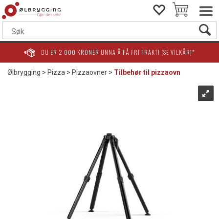
DU ER
2 000
KRONER UNNA Å FÅ FRI FRAKT! (SE VILKÅR)*
Ølbrygging
>
Pizza
>
Pizzaovner
>
Tilbehør til pizzaovn