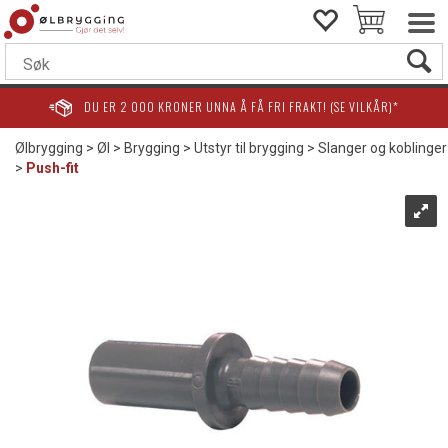
DU ER
2 000
KRONER UNNA Å FÅ FRI FRAKT! (SE VILKÅR)*
Ølbrygging
>
Øl
>
Brygging
>
Utstyr til brygging
>
Slanger og koblinger
>
Push-fit