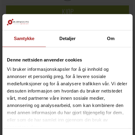
KJØP
Legg i ønskeliste
Samtykke
Detaljer
Om
14
på lager
Denne nettsiden anvender cookies
Vi bruker informasjonskapsler for å gi innhold og
annonser et personlig preg, for å levere sosiale
mediefunksjoner og for å analysere trafikken vår. Vi deler
dessuten informasjon om hvordan du bruker nettstedet
vårt, med partnerne våre innen sosiale medier,
BESKRIVELSE
annonsering og analysearbeid, som kan kombinere den
med annen informasjon du har gjort tilgjengelig for dem,
eller som de har samlet inn gjennom din bruk av
Kan benyttes for å feste 3/8" slanger til vegg. Praktisk
tjenestene deres.
når du ønsker ryddig slangefremføring til ditt
tappeanlegg.