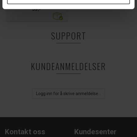
Duotight Hurtigkobling
59,-
SUPPORT
KUNDEANMELDELSER
Logg inn for å skrive anmeldelse...
Kontakt oss
Kundesenter