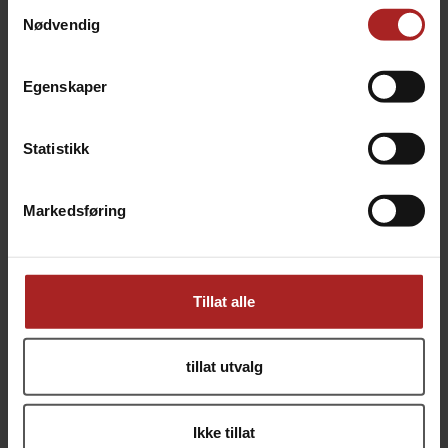
Samtykkevalg
Nødvendig
TEKNISK INFO
Egenskaper
Bruksområde
Øl
Statistikk
ALTERNATIVER
Markedsføring
Tillat alle
tillat utvalg
Albue 9,5mm (3/8")
Ikke tillat