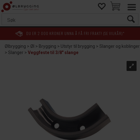
DU ER
2 000
KRONER UNNA Å FÅ FRI FRAKT! (SE VILKÅR)*
Ølbrygging
>
Øl
>
Brygging
>
Utstyr til brygging
>
Slanger og koblinger
>
Slanger
>
Veggfeste til 3/8" slange