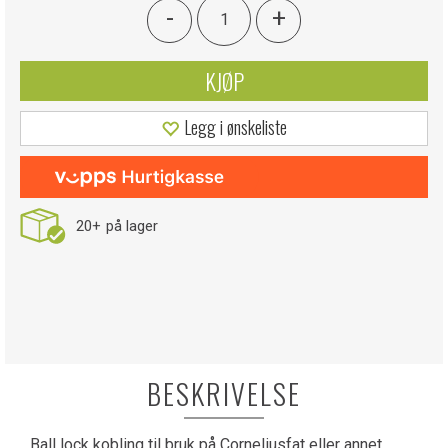
-
+
KJØP
Legg i ønskeliste
20+
på lager
BESKRIVELSE
Ball lock kobling til bruk på Corneliusfat eller annet