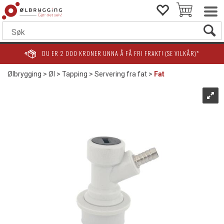
DU ER
2 000
KRONER UNNA Å FÅ FRI FRAKT! (SE VILKÅR)*
Ølbrygging
>
Øl
>
Tapping
>
Servering fra fat
>
Fat