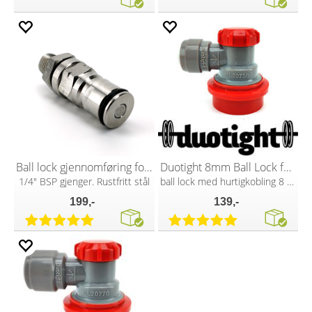
Ball lock gjennomføring for CO2
Duotight 8mm Ball Lock for CO2
1/4" BSP gjenger. Rustfritt stål
ball lock med hurtigkobling 8 mm (5/16")
199,-
139,-