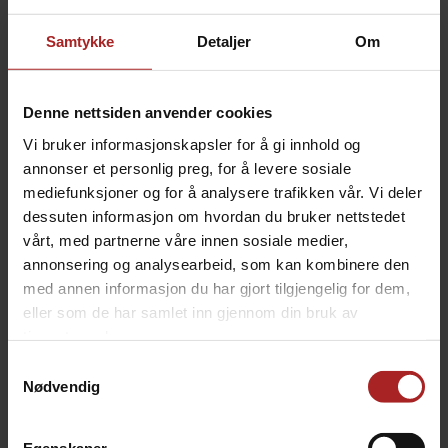
ALTERNATIVER
Samtykke
Detaljer
Om
Denne nettsiden anvender cookies
Vi bruker informasjonskapsler for å gi innhold og
annonser et personlig preg, for å levere sosiale
mediefunksjoner og for å analysere trafikken vår. Vi deler
dessuten informasjon om hvordan du bruker nettstedet
vårt, med partnerne våre innen sosiale medier,
annonsering og analysearbeid, som kan kombinere den
med annen informasjon du har gjort tilgjengelig for dem,
Ball Lock Flow Control Disconnect
Ball lock for CO2, med gjenger
eller som de har samlet inn gjennom din bruk av
ball lock med skumkontroll!
1/4" MFL gjenger
tjenestene deres.
399,-
109,-
Samtykkevalg
Nødvendig