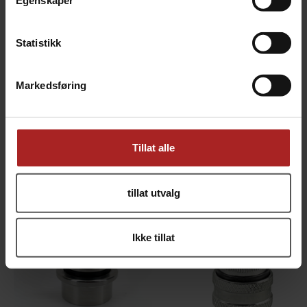
Egenskaper
Statistikk
Markedsføring
Ball lock for CO2, med nippel
Ball lock for øl, med gjenger
7 mm slangenippel
Høy kvalitet! Rustfritt stål
Tillat alle
109,-
299,-
tillat utvalg
Ikke tillat