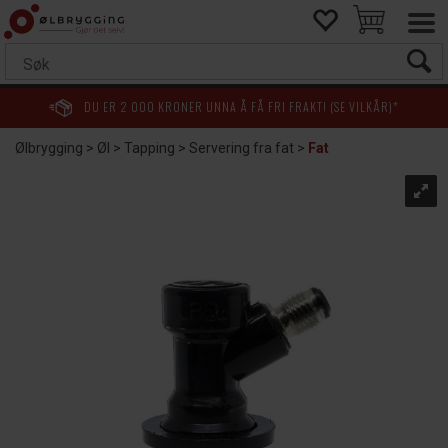
DU ER
2 000
KRONER UNNA Å FÅ FRI FRAKT! (SE VILKÅR)*
Ølbrygging
>
Øl
>
Tapping
>
Servering fra fat
>
Fat