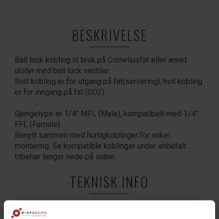
BESKRIVELSE
Ball lock kobling til bruk på Corneliusfat eller annet
utstyr med ball lock ventiler.
Sort kobling er for utgang på fat(servering), hvit kobling
er for inngang på fat (CO2)
Gjengetype er 1/4" MFL (Male), kompatibelt med 1/4"
FFL (Female)
Benytt sammen med hurtigkoblinger for enkel
montering. Se kompatible koblinger under anbefalt
tilbehør lenger nede på siden.
TEKNISK INFO
Bruksområde
Øl