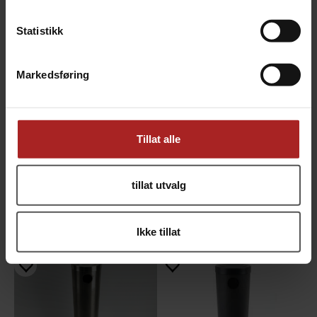
Statistikk
Markedsføring
Nukatap Tappekran - Blankpolert
Tillat alle
Rustfritt stål
559,-
tillat utvalg
ALTERNATIVER
Ikke tillat