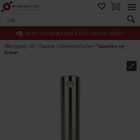
DU ER
2 000
KRONER UNNA Å FÅ FRI FRAKT! (SE VILKÅR)*
Ølbrygging
>
Øl
>
Tapping
>
Servering fra fat
>
Tappetårn og -
kraner