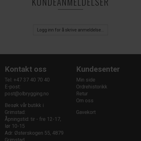
KUNDEANMELDELSER
Logg inn for å skrive anmeldelse...
Kontakt oss
Kundesenter
Tel: +47 37 40 70 40
Min side
E-post:
Ordrehistorikk
post@olbrygging.no
Retur
Om oss
Besøk vår butikk i
Grimstad:
Gavekort
Åpningstid: tir - fre 12-17,
lør 10-15
Adr: Østerskogen 55, 4879
Grimstad