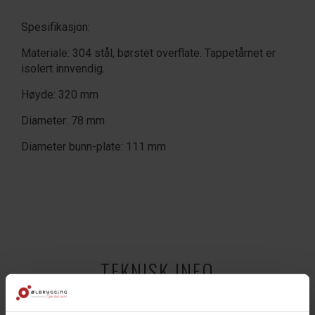
Spesifikasjon:
Materiale: 304 stål, børstet overflate. Tappetårnet er
isolert innvendig.
Høyde: 320 mm
Diameter: 78 mm
Diameter bunn-plate: 111 mm
TEKNISK INFO