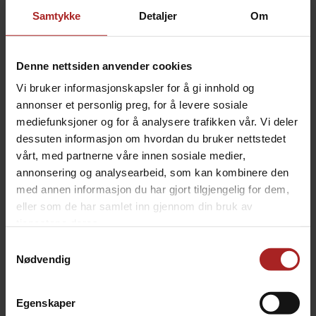
Bruksområde
Øl
Samtykke
Detaljer
Om
TILBEHØR
Denne nettsiden anvender cookies
Vi bruker informasjonskapsler for å gi innhold og
annonser et personlig preg, for å levere sosiale
mediefunksjoner og for å analysere trafikken vår. Vi deler
dessuten informasjon om hvordan du bruker nettstedet
vårt, med partnerne våre innen sosiale medier,
annonsering og analysearbeid, som kan kombinere den
med annen informasjon du har gjort tilgjengelig for dem,
eller som de har samlet inn gjennom din bruk av
EVABarrier slange 4 mm ID x 8 mm OD
Nukatap Shank til tappetårn - Blank
tjenestene deres.
for øl og CO2. 5/32" ID x 5/16" OD
Med slangenippel. Rustfritt stål
Samtykkevalg
39,-
229,-
Nødvendig
Egenskaper