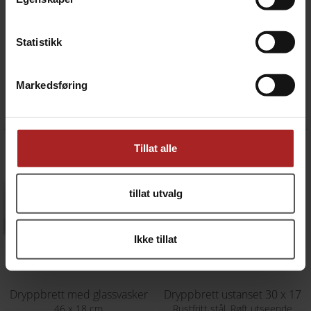
Statistikk
Dryppbrett for veggmontering 30 x 17 cm
Dryppbrett for veggmontering 40 x 17 cm
Rustfritt stål
Rustfritt stål
Markedsføring
599,-
699,-
Tillat alle
tillat utvalg
Ikke tillat
Dryppbrett med glassvasker
Dryppbrett ustanset 30 x 17
46 x 18 cm
Rustfritt stål. Røft utseende