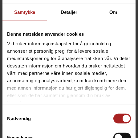
Samtykke
Detaljer
Om
Denne nettsiden anvender cookies
Vi bruker informasjonskapsler for å gi innhold og
annonser et personlig preg, for å levere sosiale
mediefunksjoner og for å analysere trafikken vår. Vi deler
Dryppbrett for tappetårn i plast
Dryppbrett for tappetårn rustfritt stål
dessuten informasjon om hvordan du bruker nettstedet
for tappetårn med opptil 120mm diameter
30,5 x 17,7 cm
vårt, med partnerne våre innen sosiale medier,
annonsering og analysearbeid, som kan kombinere den
249,-
549,-
med annen informasjon du har gjort tilgjengelig for dem,
eller som de har samlet inn gjennom din bruk av
tjenestene deres.
Samtykkevalg
Nødvendig
Egenskaper