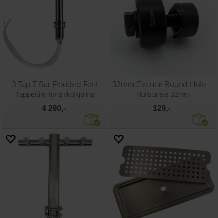
3 Tap T-Bar Flooded Font
32mm Circular Round Hole Punch
Tappetårn for glykolkjøling
Hullstanse 32mm
4 290,-
129,-