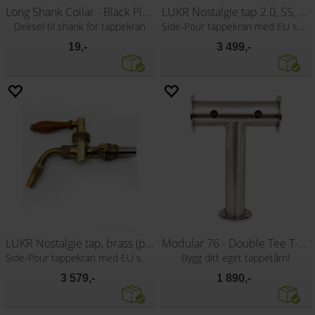
Long Shank Collar - Black Plastic
LUKR Nostalgie tap 2.0, SS, TiN
Deksel til shank for tappekran
Side-Pour tappekran med EU shank
19,-
3 499,-
LUKR Nostalgie tap, brass (patina)
Modular 76 - Double Tee T-Bar
Side-Pour tappekran med EU shank
Bygg ditt eget tappetårn!
3 579,-
1 890,-