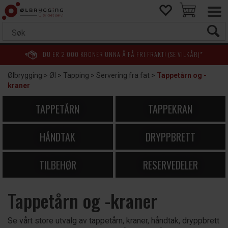
DU ER
2 000
KRONER UNNA Å FÅ FRI FRAKT! (SE VILKÅR)*
Ølbrygging
>
Øl
>
Tapping
>
Servering fra fat
>
Tappetårn og -
kraner
TAPPETÅRN
TAPPEKRAN
HÅNDTAK
DRYPPBRETT
TILBEHØR
RESERVEDELER
Tappetårn og -kraner
Se vårt store utvalg av tappetårn, kraner, håndtak, dryppbrett