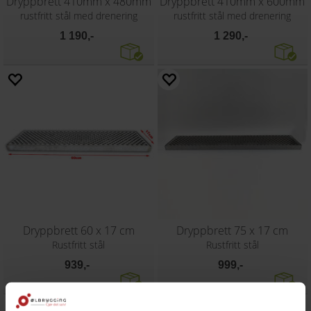
Dryppbrett 410mm x 480mm
Dryppbrett 410mm x 600mm
rustfritt stål med drenering
rustfritt stål med drenering
1 190,-
1 290,-
Dryppbrett 60 x 17 cm
Dryppbrett 75 x 17 cm
Rustfritt stål
Rustfritt stål
939,-
999,-