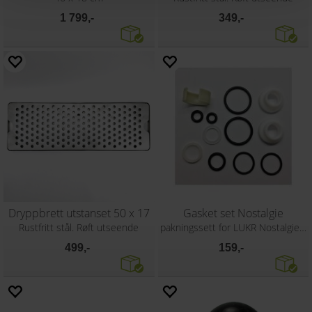
1 799,-
349,-
Dryppbrett utstanset 50 x 17
Gasket set Nostalgie
Rustfritt stål. Røft utseende
pakningssett for LUKR Nostalgie tappekra
499,-
159,-