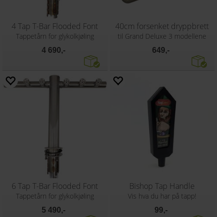
4 Tap T-Bar Flooded Font
40cm forsenket dryppbrett
Tappetårn for glykolkjøling
til Grand Deluxe 3 modellene
4 690,-
649,-
6 Tap T-Bar Flooded Font
Bishop Tap Handle
Tappetårn for glykolkjøling
Vis hva du har på tapp!
5 490,-
99,-