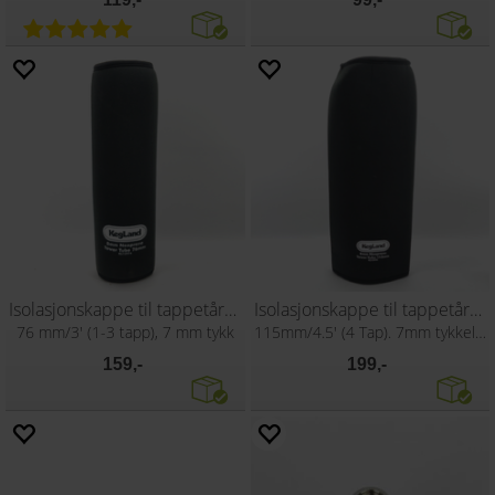
Isolasjonskappe til tappetårn 1-3 kraner
Isolasjonskappe til tappetårn m 4 kraner
76 mm/3' (1-3 tapp), 7 mm tykk
115mm/4.5' (4 Tap). 7mm tykkelse.
159,-
199,-