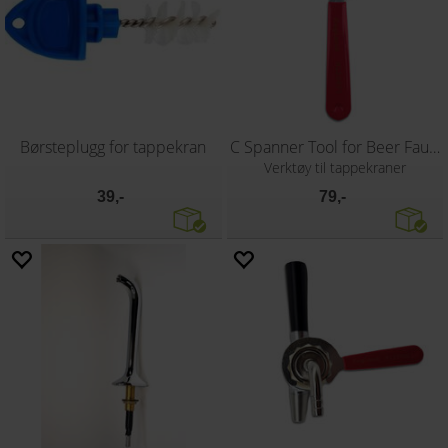
Børsteplugg for tappekran
C Spanner Tool for Beer Faucet Collet
Verktøy til tappekraner
39,-
79,-