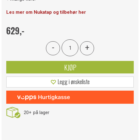
Les mer om Nukatap og tilbehør her
629,-
-
+
KJØP
Legg i ønskeliste
20+
på lager