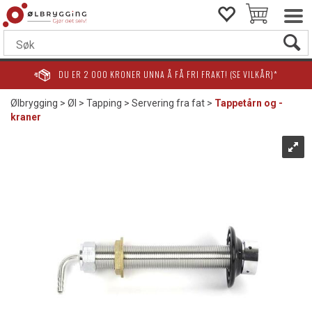
DU ER
2 000
KRONER UNNA Å FÅ FRI FRAKT! (SE VILKÅR)*
Ølbrygging
>
Øl
>
Tapping
>
Servering fra fat
>
Tappetårn og -
kraner