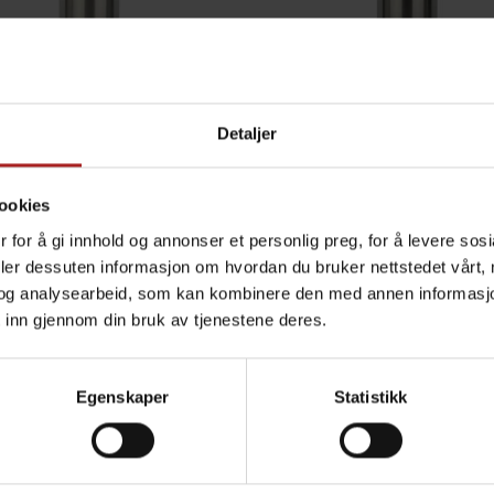
Detaljer
tårn for 2 kraner - Blank
Tappetårn for 3 kraner -
børstet stål
børstet stål
ookies
529,-
529,-
 for å gi innhold og annonser et personlig preg, for å levere sos
deler dessuten informasjon om hvordan du bruker nettstedet vårt,
og analysearbeid, som kan kombinere den med annen informasjon d
 inn gjennom din bruk av tjenestene deres.
ALTERNATIVER
Egenskaper
Statistikk