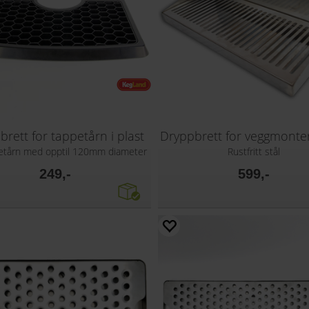
rett for tappetårn i plast
petårn med opptil 120mm diameter
Rustfritt stål
249,-
599,-