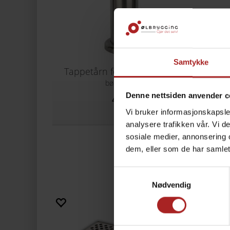
Samtykke
Tappetårn for 1 kran - Blank
Tappe
børstet stål
Denne nettsiden anvender c
489,-
Vi bruker informasjonskapsler
analysere trafikken vår. Vi 
sosiale medier, annonsering 
dem, eller som de har samlet
Samtykkevalg
Nødvendig