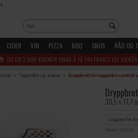
rt
CIDER
VIN
PIZZA
BBQ
SNUS
RÅD OG T
DU ER
2 000
KRONER UNNA Å FÅ FRI FRAKT! (SE VILKÅR
ra fat
>
Tappetårn og -kraner
>
Dryppbrett for tappetårn rustfritt s
Dryppbrett
30,5 x 17,7 
Logg inn for å 
Varenr:
101676