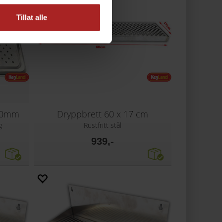
Tillat alle
00mm
Dryppbrett 60 x 17 cm
g
Rustfritt stål
939,-