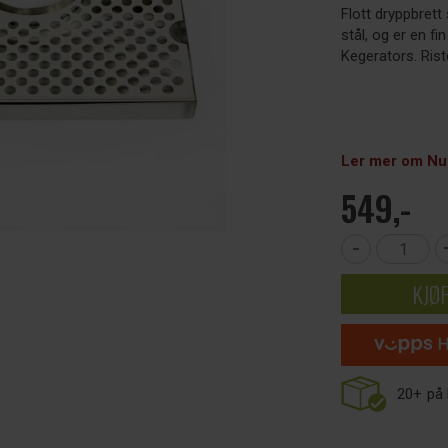
Flott dryppbrett 
stål, og er en f
Kegerators. Rist
Ler mer om Nuk
549,-
-
KJØ
20+
på 