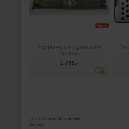
Dryppbrett med glassvasker
Dryp
46 x 18 cm
1 799,-
Link til produsentens nettside
Support