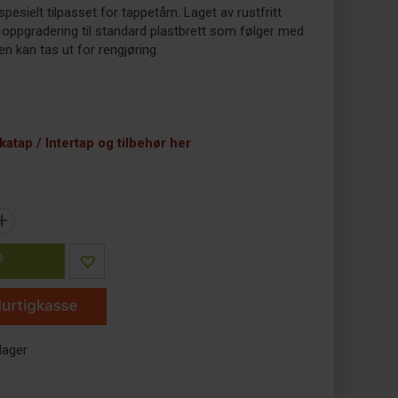
spesielt tilpasset for tappetårn. Laget av rustfritt
in oppgradering til standard plastbrett som følger med
en kan tas ut for rengjøring.
atap / Intertap og tilbehør her
+
P
lager