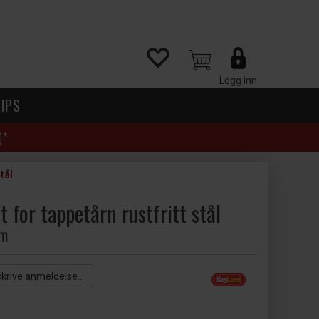
Logg inn
IPS
)*
tål
 for tappetårn rustfritt stål
cm
skrive anmeldelse...