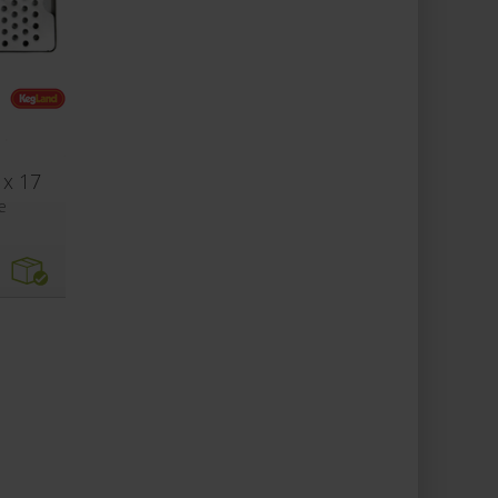
 x 17
e