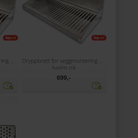
Dryppbrett for veggmontering 30 x 17 cm
Dryppbrett for veggmontering 40 x 17 cm
Rustfritt stål
699,-