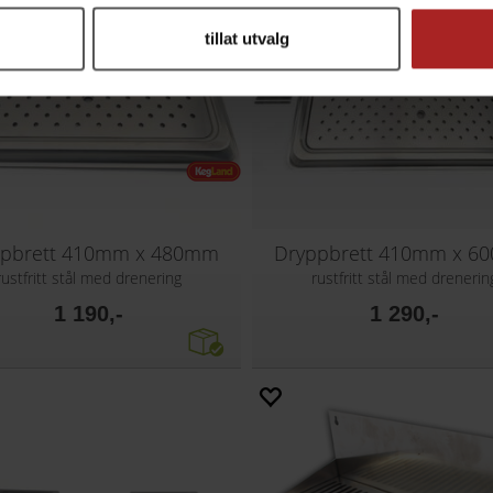
tillat utvalg
ppbrett 410mm x 480mm
Dryppbrett 410mm x 6
rustfritt stål med drenering
rustfritt stål med drenerin
1 190,-
1 290,-