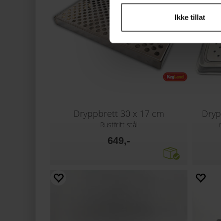
Ikke tillat
Dryppbrett 30 x 17 cm
Dry
Rustfritt stål
649,-