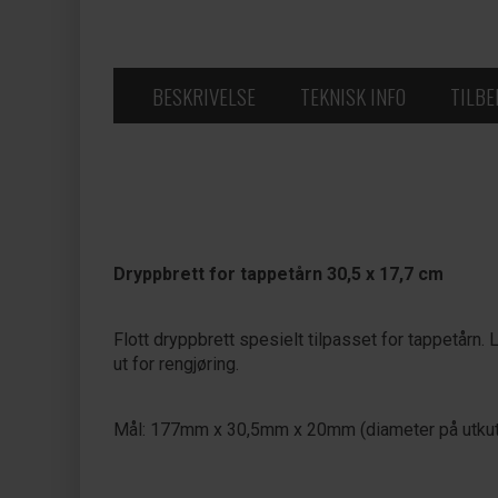
BESKRIVELSE
TEKNISK INFO
TILB
Dryppbrett for tappetårn 30,5 x 17,7 cm
Flott dryppbrett spesielt tilpasset for tappetårn. 
ut for rengjøring.
Mål: 177mm x 30,5mm x 20mm (diameter på utkut