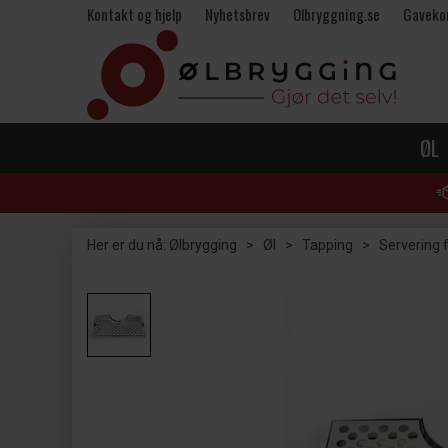
Kontakt og hjelp
Nyhetsbrev
Olbryggning.se
Gaveko
ØL
Her er du nå:
Ølbrygging
>
Øl
>
Tapping
>
Servering f