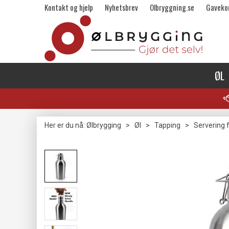
Kontakt og hjelp
Nyhetsbrev
Olbryggning.se
Gaveko
ØL
Her er du nå:
Ølbrygging
>
Øl
>
Tapping
>
Servering f