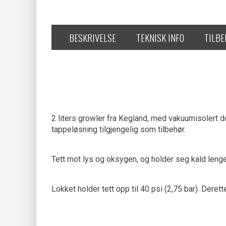
BESKRIVELSE
TEKNISK INFO
TILB
2 liters growler fra Kegland, med vakuumisolert do
tappeløsning tilgjengelig som tilbehør.
Tett mot lys og oksygen, og holder seg kald leng
Lokket holder tett opp til 40 psi (2,75 bar). Deret