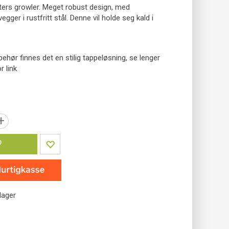
iters growler. Meget robust design, med
gger i rustfritt stål. Denne vil holde seg kald i
behør finnes det en stilig tappeløsning, se lenger
r link
+
P
lager