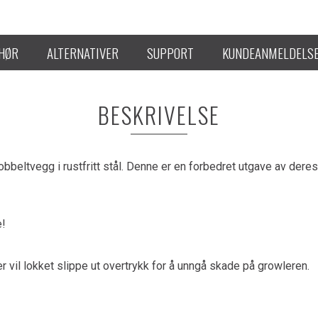
EHØR
ALTERNATIVER
SUPPORT
KUNDEANMELDELS
BESKRIVELSE
bbeltvegg i rustfritt stål. Denne er en forbedret utgave av deres 
e!
ter vil lokket slippe ut overtrykk for å unngå skade på growleren.