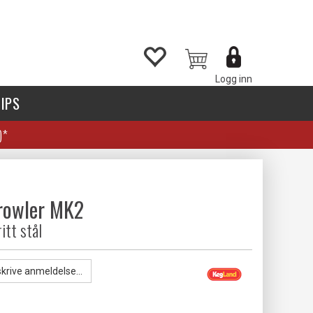
Logg inn
IPS
)*
Growler MK2
ritt stål
skrive anmeldelse...