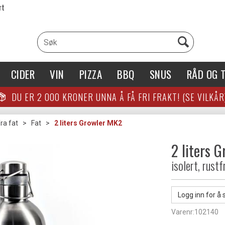
rt
CIDER
VIN
PIZZA
BBQ
SNUS
RÅD OG T
DU ER
2 000
KRONER UNNA Å FÅ FRI FRAKT! (SE VILKÅR
ra fat
>
Fat
>
2 liters Growler MK2
2 liters 
isolert, rustf
Logg inn for å 
Varenr:
102140