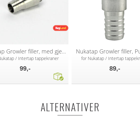
Nukatap Growler filler, med gjenger
Nukatap Growler filler, P
Nukatap / Intertap tappekraner
for Nukatap / Intertap tappek
99,-
89,-
ALTERNATIVER