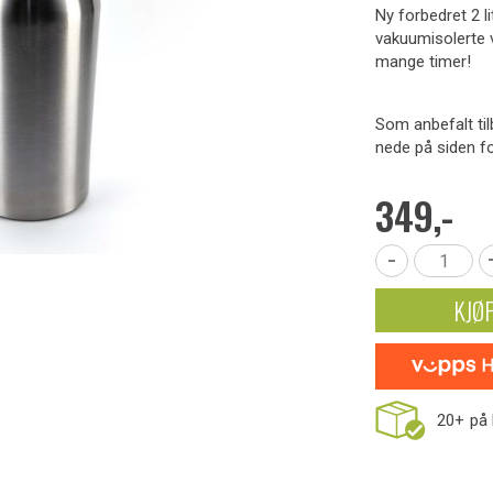
Ny forbedret 2 l
vakuumisolerte ve
mange timer!
Som anbefalt til
nede på siden fo
349,-
-
KJØ
20+
på 