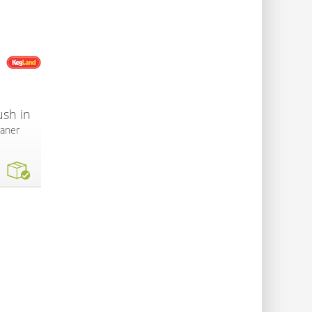
ush in
raner