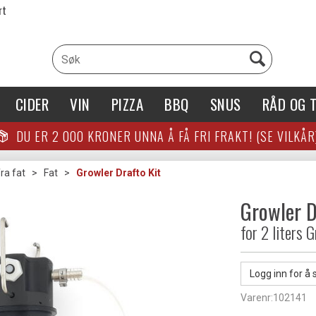
rt
CIDER
VIN
PIZZA
BBQ
SNUS
RÅD OG T
DU ER
2 000
KRONER UNNA Å FÅ FRI FRAKT! (SE VILKÅR
ra fat
>
Fat
>
Growler Drafto Kit
Growler D
for 2 liters
Logg inn for å 
Varenr:
102141