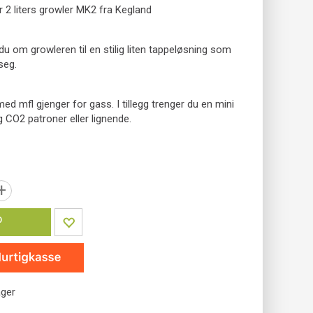
 2 liters growler MK2 fra Kegland
u om growleren til en stilig liten tappeløsning som
seg.
d mfl gjenger for gass. I tillegg trenger du en mini
g CO2 patroner eller lignende.
+
P
ager