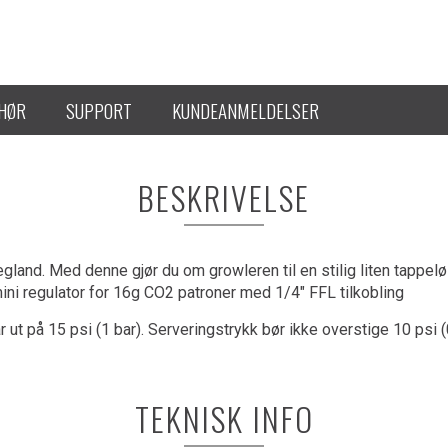
EHØR
SUPPORT
KUNDEANMELDELSER
BESKRIVELSE
egland. Med denne gjør du om growleren til en stilig liten tappe
mini regulator for 16g CO2 patroner med 1/4" FFL tilkobling
ut på 15 psi (1 bar). Serveringstrykk bør ikke overstige 10 psi (0
TEKNISK INFO