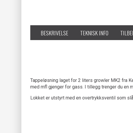
BESKRIVELSE
TEKNISK INFO
TILB
Tappeløsning laget for 2 liters growler MK2 fra K
med mfl gjenger for gass. I tillegg trenger du en 
Lokket er utstyrt med en overtrykksventil som slår 