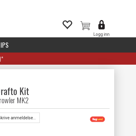
Logg inn
IPS
)*
rafto Kit
 Growler MK2
skrive anmeldelse...