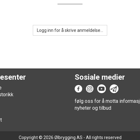
Logg inn for å skrive anmeldelse...
esenter
Sosiale medier
e
storikk
følg oss for å motta informasj
nyheter og tilbud
t
Copyright © 2026 Ølbrygging AS - All rights reserved