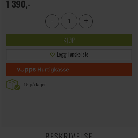
1 390,-
-
+
KJØP
Legg i ønskeliste
15
på lager
BESKRIVELSE