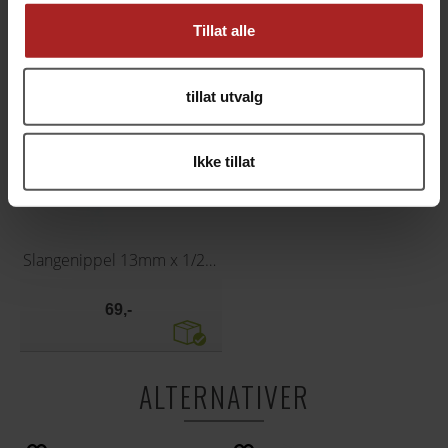
Tillat alle
tillat utvalg
Ikke tillat
Slangenippel 13mm x 1/2" BSP hunngjenger
69,-
ALTERNATIVER