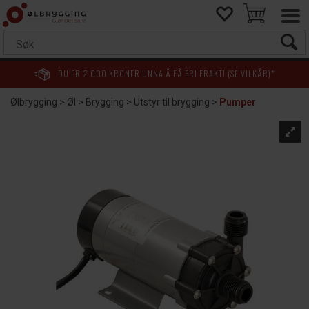
DU ER
2 000
KRONER UNNA Å FÅ FRI FRAKT! (SE VILKÅR)*
Ølbrygging
>
Øl
>
Brygging
>
Utstyr til brygging
>
Pumper