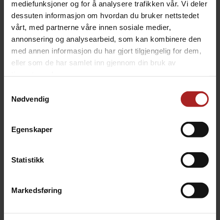
mediefunksjoner og for å analysere trafikken vår. Vi deler
dessuten informasjon om hvordan du bruker nettstedet
vårt, med partnerne våre innen sosiale medier,
Cam Lock type A male x 1/2" female
Pumpehus av rustfritt stål
annonsering og analysearbeid, som kan kombinere den
1/2" - rustfritt stål
med 1/2" BSP inn og utgang
med annen informasjon du har gjort tilgjengelig for dem,
eller som de har samlet inn gjennom din bruk av
119,-
499,-
tjenestene deres.
Samtykkevalg
Nødvendig
Egenskaper
Statistikk
Markedsføring
Pumpehus for Magnetpumpe 25w
Silikon slange 12,5mm x 18,5mm
Reservedel for magnetpumpe
3mm veggtykkelse. ID 1/2"
599,-
99,-