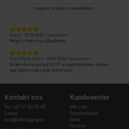
Logg inn for å skrive anmeldelse...
Eirik S
25.06.2020
Upassende?
Meget effektiv og stillegående.
Rusty Pig Brewery
18.01.2024
Upassende?
Bruker denne pumpa til C.I.P. av gjæringstanker, og den
gjør jobben svært godt. Anbefales!
Kontakt oss
Kundesenter
Tel: +47 37 40 70 40
Min side
E-post:
Ordrehistorikk
post@olbrygging.no
Retur
Om oss