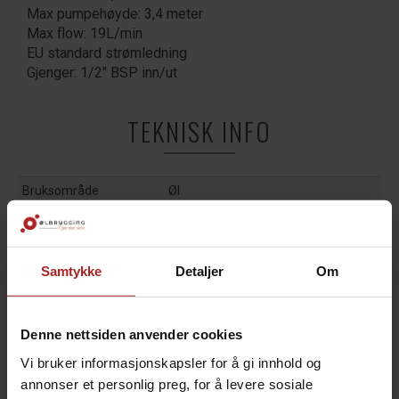
Max pumpehøyde: 3,4 meter
Max flow: 19L/min
EU standard strømledning
Gjenger: 1/2" BSP inn/ut
TEKNISK INFO
Bruksområde
Øl
TILBEHØR
Samtykke
Detaljer
Om
Denne nettsiden anvender cookies
Vi bruker informasjonskapsler for å gi innhold og
annonser et personlig preg, for å levere sosiale