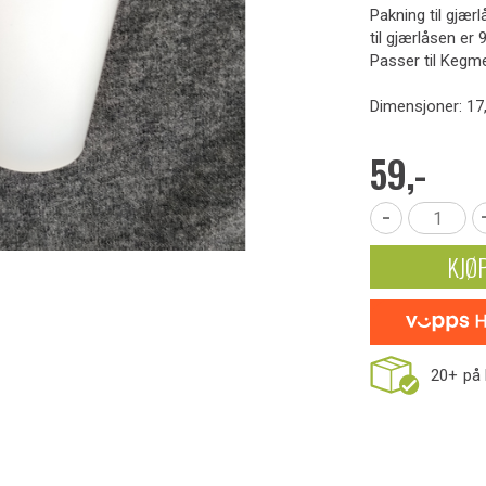
Pakning til gjærl
til gjærlåsen er
Passer til Kegme
Dimensjoner: 17
59,-
-
KJØ
20+
på 