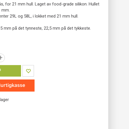
ås, for 21 mm hull. Laget av food-grade silikon. Hullet
 9 mm.
nter 29L og 58L, i lokket med 21 mm hull.
,5 mm på det tynneste, 22,5 mm på det tykkeste.
+
P
lager