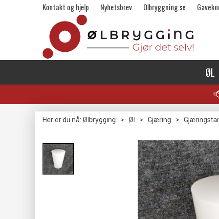
Kontakt og hjelp
Nyhetsbrev
Olbryggning.se
Gaveko
ØL
Her er du nå:
Ølbrygging
>
Øl
>
Gjæring
>
Gjæringsta