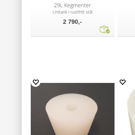
29L Kegmenter
Unitank i rustfritt stål
2 790,-