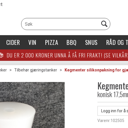
rt
CIDER
VIN
PIZZA
BBQ
SNUS
RÅD OG T
DU ER
2 000
KRONER UNNA Å FÅ FRI FRAKT! (SE VILKÅR
nker
>
Tilbehør gjæringstanker
>
Kegmenter silikonpakning for gj
Kegmenter
konisk 17,5m
Logg inn for å 
Varenr:
102505