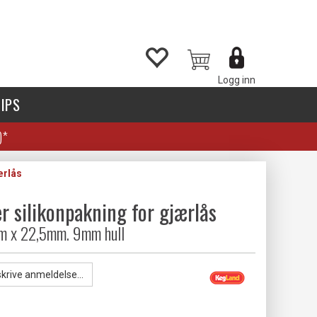
Logg inn
IPS
)*
ærlås
 silikonpakning for gjærlås
m x 22,5mm. 9mm hull
skrive anmeldelse...