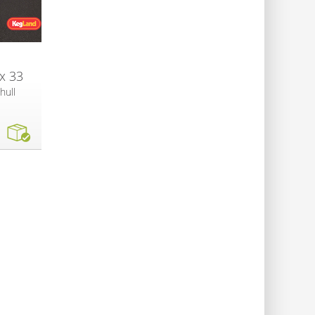
 x 33
hull