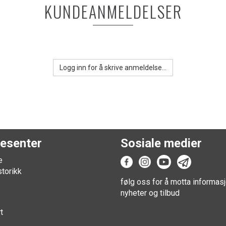
KUNDEANMELDELSER
Logg inn for å skrive anmeldelse...
esenter
Sosiale medier
e
storikk
følg oss for å motta informasj
nyheter og tilbud
t