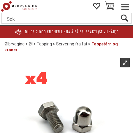
DU ER
2 000
KRONER UNNA Å FÅ FRI FRAKT! (SE VILKÅR)*
Ølbrygging
>
Øl
>
Tapping
>
Servering fra fat
>
Tappetårn og -
kraner